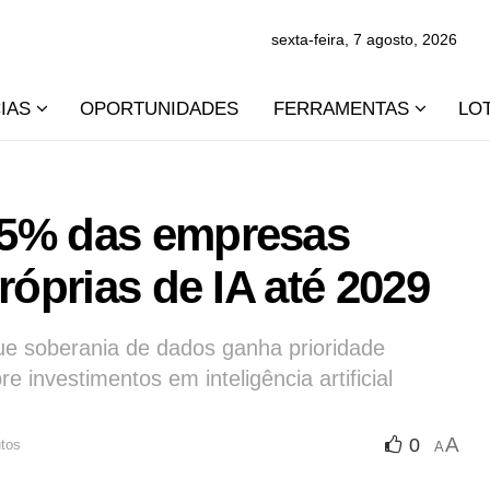
sexta-feira, 7 agosto, 2026
IAS
OPORTUNIDADES
FERRAMENTAS
LO
95% das empresas
róprias de IA até 2029
ue soberania de dados ganha prioridade
 investimentos em inteligência artificial
A
0
utos
A