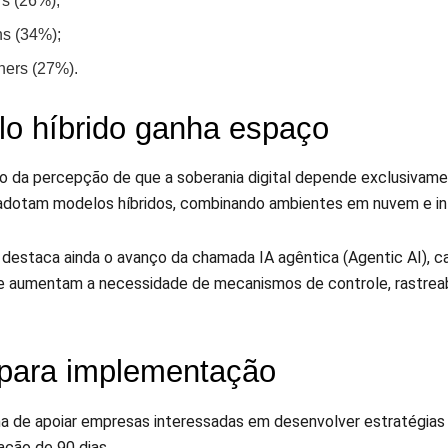
rs (26%);
ns (34%);
ners (27%).
o híbrido ganha espaço
io da percepção de que a soberania digital depende exclusivame
dotam modelos híbridos, combinando ambientes em nuvem e infr
 destaca ainda o avanço da chamada IA agêntica (Agentic AI),
e aumentam a necessidade de mecanismos de controle, rastreabi
para implementação
 de apoiar empresas interessadas em desenvolver estratégias de
ção de 90 dias.