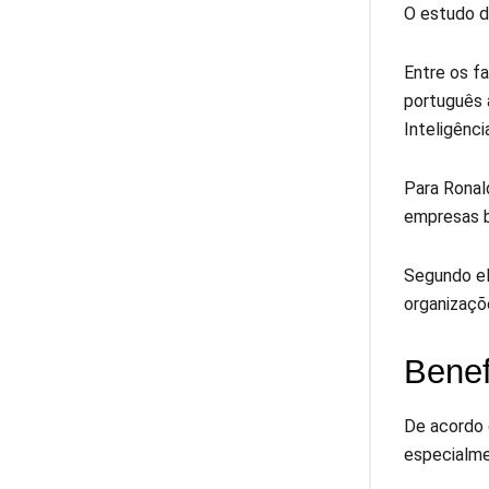
O estudo d
Entre os f
português 
Inteligência
Para Ronal
empresas br
Segundo el
organizaçõe
Benef
De acordo 
especialme