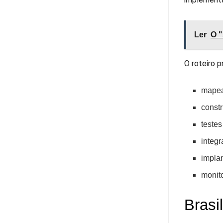
Ler
O "
O roteiro 
mapea
constr
testes
integ
impla
monit
Brasi