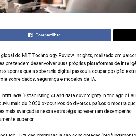
Compartilhar
global do MIT Technology Review Insights, realizado em parcer
es pretendem desenvolver suas próprias plataformas de inteligên
to aponta que a soberania digital passou a ocupar posição est
role sobre dados, segurança e modelos de IA.
 intitulada “Establishing AI and data sovereignty in the age of 
ouviu mais de 2.050 executivos de diversos países e mostra que
es mais avançadas nessa estratégia apresentam desempenho
vamente superior.
estudo, 13% das empresas já são consideradas “profundament