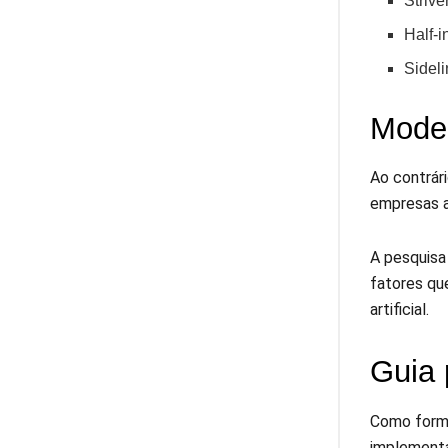
Strive
Half-i
Sideli
Model
Ao contrár
empresas a
A pesquisa
fatores qu
artificial.
Guia 
Como forma
implementa