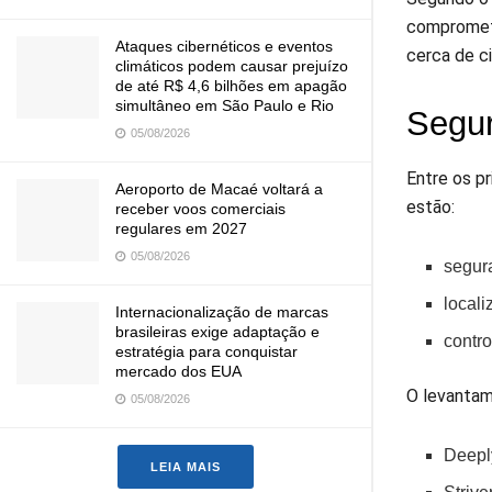
comprometi
Ataques cibernéticos e eventos
cerca de c
climáticos podem causar prejuízo
de até R$ 4,6 bilhões em apagão
simultâneo em São Paulo e Rio
Segur
05/08/2026
Entre os p
Aeroporto de Macaé voltará a
estão:
receber voos comerciais
regulares em 2027
05/08/2026
segura
local
Internacionalização de marcas
brasileiras exige adaptação e
contro
estratégia para conquistar
mercado dos EUA
O levantam
05/08/2026
Deepl
LEIA MAIS