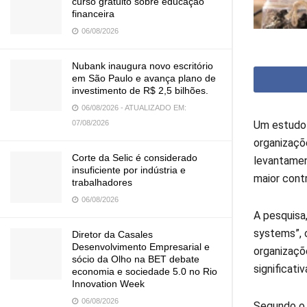
curso gratuito sobre educação
financeira
06/08/2026
Nubank inaugura novo escritório
em São Paulo e avança plano de
investimento de R$ 2,5 bilhões.
06/08/2026 - ATUALIZADO EM:
07/08/2026
Um estudo 
organizaçõ
Corte da Selic é considerado
levantamen
insuficiente por indústria e
maior cont
trabalhadores
06/08/2026
A pesquisa,
systems”, 
Diretor da Casales
Desenvolvimento Empresarial e
organizaçõ
sócio da Olho na BET debate
significati
economia e sociedade 5.0 no Rio
Innovation Week
06/08/2026
Segundo o 