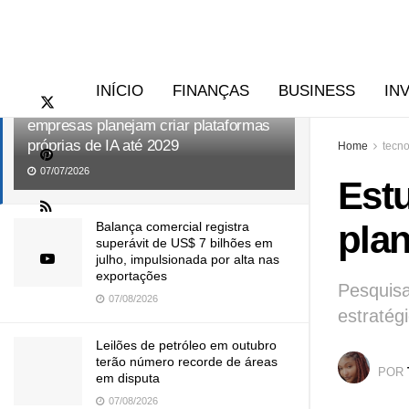
RECENTES
TENDÊNCIAS
INÍCIO
FINANÇAS
BUSINESS
IN
Estudo do MIT aponta que 95% das
empresas planejam criar plataformas
próprias de IA até 2029
Home
tecno
07/07/2026
Est
plan
Balança comercial registra
superávit de US$ 7 bilhões em
julho, impulsionada por alta nas
exportações
Pesquisa
07/08/2026
estratég
Leilões de petróleo em outubro
terão número recorde de áreas
POR
em disputa
07/08/2026