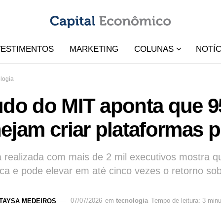
VESTIMENTOS
MARKETING
COLUNAS
NOTÍC
logia
udo do MIT aponta que 
ejam criar plataformas p
 realizada com mais de 2 mil executivos mostra q
ica e pode elevar em até cinco vezes o retorno sobre
TAYSA MEDEIROS
07/07/2026
em
tecnologia
Tempo de leitura: 3 min