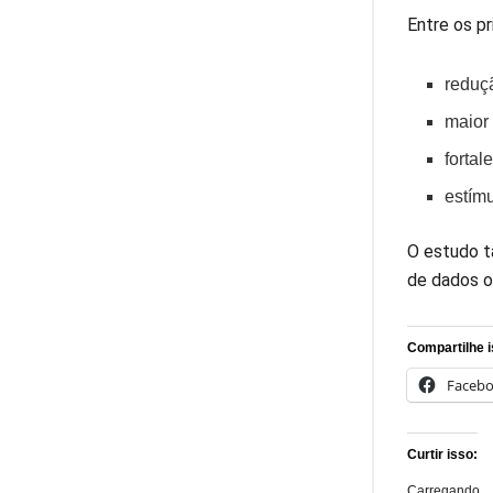
Entre os pr
reduçã
maior
forta
estímu
O estudo t
de dados o
Compartilhe i
Faceb
Curtir isso:
Carregando...