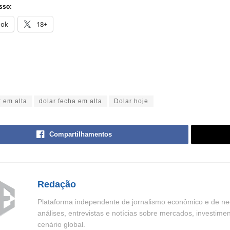
sso:
ook
18+
r em alta
dolar fecha em alta
Dolar hoje
Compartilhamentos
Redação
Plataforma independente de jornalismo econômico e de neg
análises, entrevistas e notícias sobre mercados, investime
cenário global.