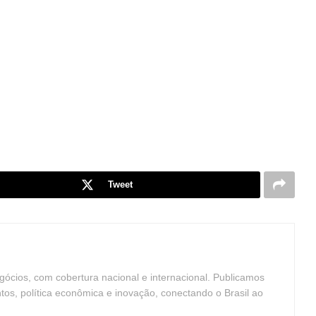
Tweet
ócios, com cobertura nacional e internacional. Publicamos
ntos, política econômica e inovação, conectando o Brasil ao