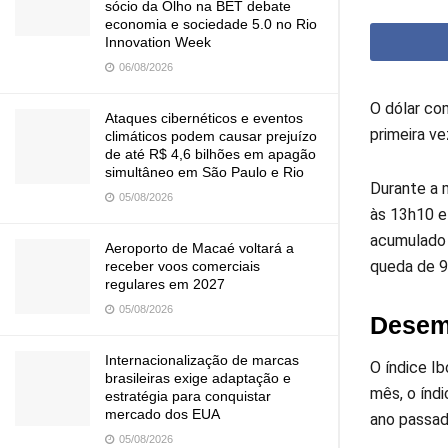
sócio da Olho na BET debate
economia e sociedade 5.0 no Rio
Innovation Week
06/08/2026
O dólar co
Ataques cibernéticos e eventos
primeira v
climáticos podem causar prejuízo
de até R$ 4,6 bilhões em apagão
simultâneo em São Paulo e Rio
Durante a 
05/08/2026
às 13h10 e
acumulado 
Aeroporto de Macaé voltará a
queda de 
receber voos comerciais
regulares em 2027
05/08/2026
Desem
Internacionalização de marcas
O índice I
brasileiras exige adaptação e
mês, o índ
estratégia para conquistar
mercado dos EUA
ano passad
05/08/2026