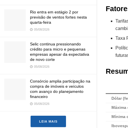
Fator
Rio entra em estágio 2 por
previsão de ventos fortes nesta
Tarifa
quarta-feira
cambia
05/08/2026
Taxa P
Selic continua pressionando
Polít
crédito para micro e pequenas
empresas apesar da expectativa
futura
de novo corte
05/08/2026
Resumo
Consórcio amplia participação na
compra de imóveis e veículos
com avanço do planejamento
financeiro
Dólar (
05/08/2026
Máxima 
Mínima 
LEIA MAIS
Ibovesp