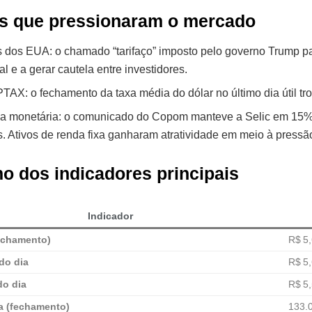
es que pressionaram o mercado
s dos EUA: o chamado “tarifaço” imposto pelo governo Trump par
l e a gerar cautela entre investidores.
TAX: o fechamento da taxa média do dólar no último dia útil tro
ica monetária: o comunicado do Copom manteve a Selic em 15% 
s. Ativos de renda fixa ganharam atratividade em meio à pressão
 dos indicadores principais
Indicador
fechamento)
R$ 5
do dia
R$ 5
do dia
R$ 5
a (fechamento)
133.