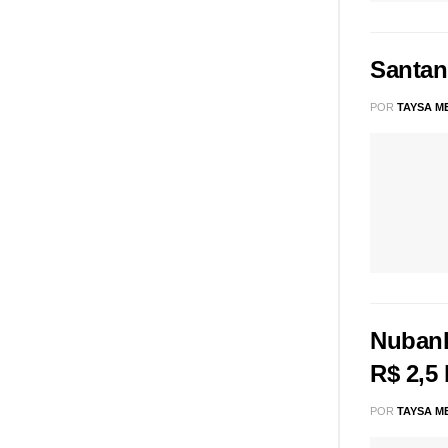
Santan
POR
TAYSA M
Nubank
R$ 2,5 
POR
TAYSA M