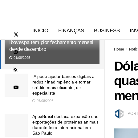
RECENTES
TENDÊNCIAS
Dólar fecha acima de R$ 5,60 pela
INÍCIO
FINANÇAS
BUSINESS
IN
primeira vez em quase dois meses;
Ibovespa tem pior fechamento mensal
desde dezembro
Home
Notíc
01/08/2025
Dóla
qua
IA pode ajudar bancos digitais a
reduzir inadimplência e tornar
crédito mais eficiente, diz
men
especialista
07/08/2026
POR
ApexBrasil destaca expansão das
exportações de proteínas animais
durante feira internacional em
São Paulo