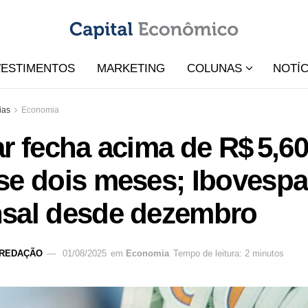
VESTIMENTOS
MARKETING
COLUNAS
NOTÍC
ias
Economia
r fecha acima de R$ 5,60
se dois meses; Ibovespa
sal desde dezembro
REDAÇÃO
01/08/2025
em
Economia
Tempo de leitura: 2 minutos