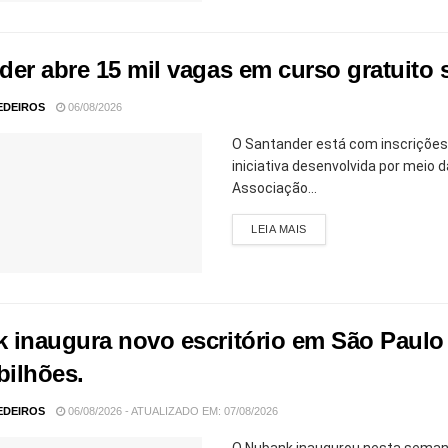
der abre 15 mil vagas em curso gratuito 
EDEIROS
06/08/2026
O Santander está com inscrições 
iniciativa desenvolvida por mei
Associação...
LEIA MAIS
 inaugura novo escritório em São Paulo 
bilhões.
EDEIROS
06/08/2026 - ATUALIZADO EM: 07/08/2026
O Nubank inaugurou nesta semana