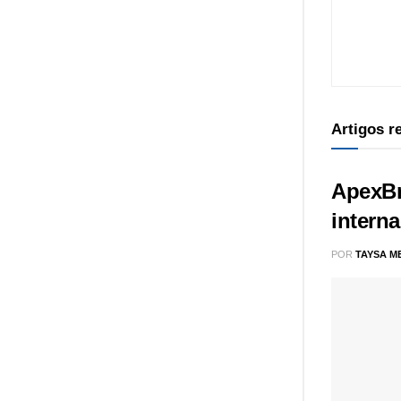
Artigos 
ApexBr
intern
POR
TAYSA M