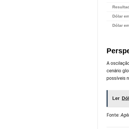
Resulta
Dólar em
Dólar e
Perspe
A oscilaçã
cenário gl
possíveis 
Ler
Dól
Fonte:
Agên