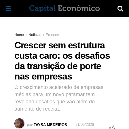
Home
Notícias
Economia
Crescer sem estrutura
custa caro: os desafios
da transição de porte
nas empresas
O crescimento acelerado de empresas
médias para um novo patamar tem
revelado desafios que vão além do
aumento de receita.
por
TAYSA MEDEIROS
21/05/2026
A
A