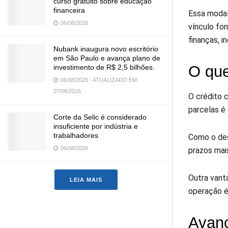
curso gratuito sobre educação
financeira
Essa modal
06/08/2026
vínculo fo
finanças, 
Nubank inaugura novo escritório
em São Paulo e avança plano de
O que
investimento de R$ 2,5 bilhões.
06/08/2026 - ATUALIZADO EM:
07/08/2026
O crédito 
parcelas é
Corte da Selic é considerado
insuficiente por indústria e
trabalhadores
Como o des
06/08/2026
prazos mai
Outra vant
LEIA MAIS
operação é
Avanç