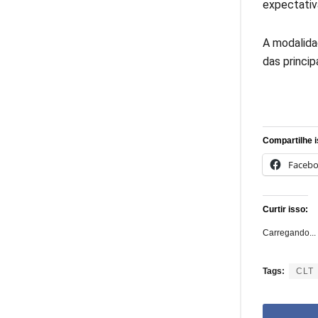
expectativ
A modalida
das princi
Compartilhe i
Faceb
Curtir isso:
Carregando...
Tags:
CLT