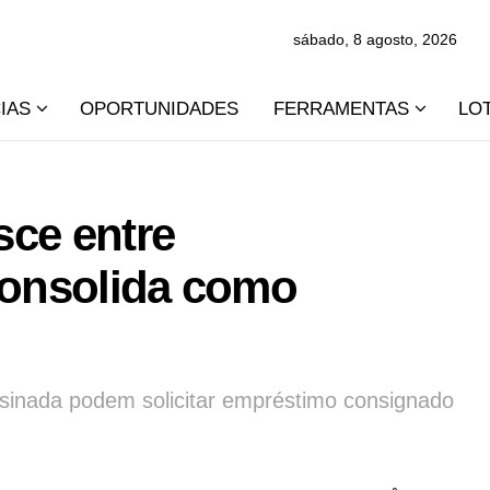
sábado, 8 agosto, 2026
IAS
OPORTUNIDADES
FERRAMENTAS
LO
sce entre
consolida como
ssinada podem solicitar empréstimo consignado