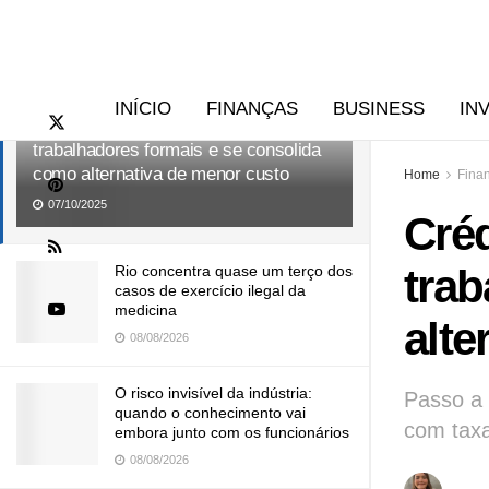
RECENTES
TENDÊNCIAS
INÍCIO
FINANÇAS
BUSINESS
IN
Crédito consignado CLT cresce entre
trabalhadores formais e se consolida
como alternativa de menor custo
Home
Fina
07/10/2025
Cré
trab
Rio concentra quase um terço dos
casos de exercício ilegal da
medicina
alte
08/08/2026
O risco invisível da indústria:
Passo a 
quando o conhecimento vai
com taxa
embora junto com os funcionários
08/08/2026