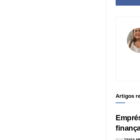
Artigos 
Emprés
finança
POR
TAYSA M