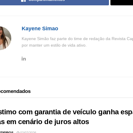
Kayene Simao
Kayene Simão faz parte do time de redação da Revista Cap
por manter um estilo de vida ativo.
recomendados
timo com garantia de veículo ganha espa
s em cenário de juros altos
EDEIROS
02/07/2026