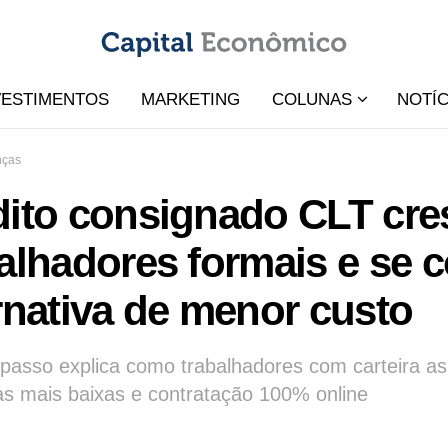
VESTIMENTOS
MARKETING
COLUNAS
NOTÍC
nças
dito consignado CLT cre
alhadores formais e se 
rnativa de menor custo
passo explica como trabalhadores com carteira a
s mais baixas e contratação 100% online