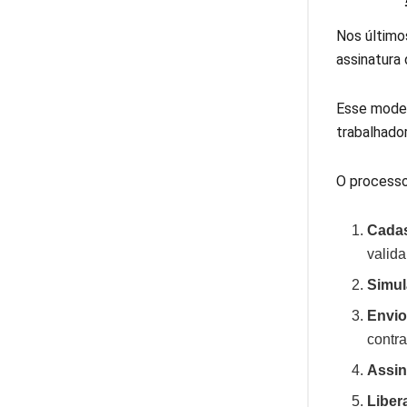
Nos último
assinatura
Esse model
trabalhado
O processo
Cadas
valid
Simul
Envio
contra
Assin
Liber