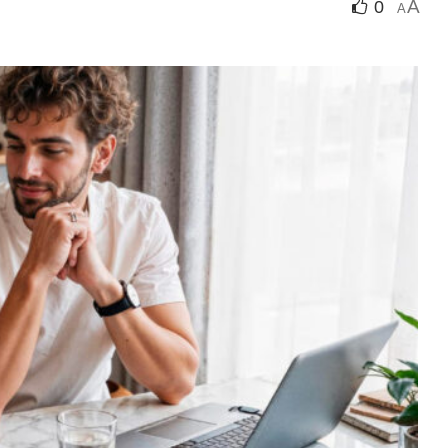
A
0
A