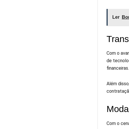
Ler
Bom
Trans
Com o avan
de tecnolog
financeiras.
Além disso
contratação
Modal
Com o cená