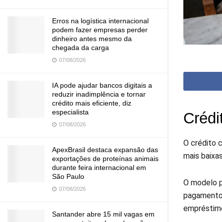
Erros na logística internacional
podem fazer empresas perder
dinheiro antes mesmo da
chegada da carga
07/08/2026
IA pode ajudar bancos digitais a
reduzir inadimplência e tornar
crédito mais eficiente, diz
especialista
Crédi
07/08/2026
O crédito 
ApexBrasil destaca expansão das
mais baixas
exportações de proteínas animais
durante feira internacional em
São Paulo
O modelo p
07/08/2026
pagamento,
empréstim
Santander abre 15 mil vagas em