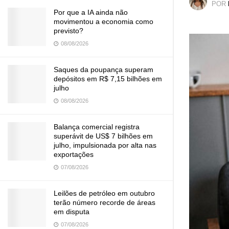
POR
Por que a IA ainda não
movimentou a economia como
previsto?
08/08/2026
Saques da poupança superam
depósitos em R$ 7,15 bilhões em
julho
08/08/2026
Balança comercial registra
superávit de US$ 7 bilhões em
julho, impulsionada por alta nas
exportações
07/08/2026
Leilões de petróleo em outubro
terão número recorde de áreas
em disputa
07/08/2026