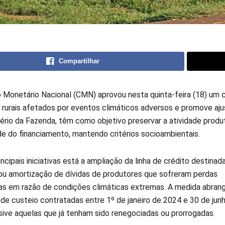
Compartilhar
 Monetário Nacional (CMN) aprovou nesta quinta-feira (18) um c
 rurais afetados por eventos climáticos adversos e promove ajus
ério da Fazenda, têm como objetivo preservar a atividade produti
de do financiamento, mantendo critérios socioambientais.
incipais iniciativas está a ampliação da linha de crédito destinad
 ou amortização de dívidas de produtores que sofreram perdas
ivas em razão de condições climáticas extremas. A medida abran
de custeio contratadas entre 1º de janeiro de 2024 e 30 de jun
usive aquelas que já tenham sido renegociadas ou prorrogadas.