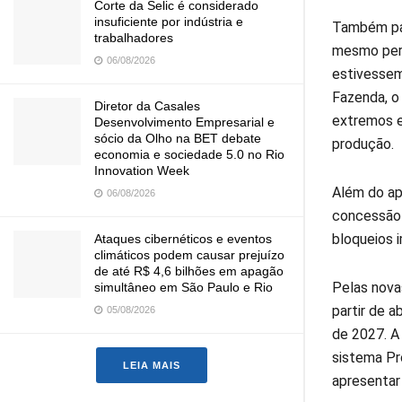
Corte da Selic é considerado
insuficiente por indústria e
Também pas
trabalhadores
mesmo perí
06/08/2026
estivessem
Fazenda, o 
Diretor da Casales
extremos e
Desenvolvimento Empresarial e
sócio da Olho na BET debate
produção.
economia e sociedade 5.0 no Rio
Innovation Week
Além do ap
06/08/2026
concessão 
bloqueios 
Ataques cibernéticos e eventos
climáticos podem causar prejuízo
de até R$ 4,6 bilhões em apagão
Pelas nova
simultâneo em São Paulo e Rio
partir de a
05/08/2026
de 2027. A
sistema Pr
LEIA MAIS
apresentar