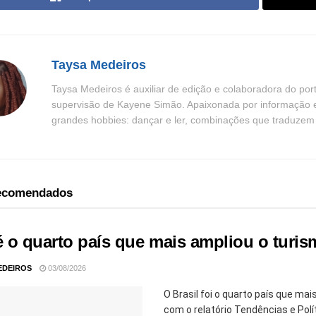
Taysa Medeiros
Taysa Medeiros é auxiliar de edição e colaboradora do por
supervisão de Kayene Simão. Apaixonada por informação e n
grandes hobbies: dançar e ler, combinações que traduzem be
recomendados
 é o quarto país que mais ampliou o turi
EDEIROS
03/08/2026
O Brasil foi o quarto país que ma
com o relatório Tendências e Polí