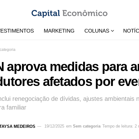
VESTIMENTOS
MARKETING
COLUNAS
NOTÍC
categoria
 aprova medidas para am
utores afetados por eve
nclui renegociação de dívidas, ajustes ambientais n
ra familiar
TAYSA MEDEIROS
19/12/2025
em
Sem categoria
Tempo de leitura: 2