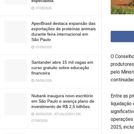
especialista
07/08/2026
ApexBrasil destaca expansão das
exportações de proteínas animais
durante feira internacional em
São Paulo
07/08/2026
O Conselho
Santander abre 15 mil vagas em
produtores
curso gratuito sobre educação
pelo Minist
financeira
continuida
06/08/2026
Entre as pr
Nubank inaugura novo escritório
em São Paulo e avança plano de
liquidação
investimento de R$ 2,5 bilhões.
significat
06/08/2026 - ATUALIZADO EM:
operações 
07/08/2026
2025, incl