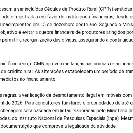
sam a ser incluídas Cédulas de Produto Rural (CPRs) emitidas
odo e registradas em favor de instituições financeiras, desde 
 inadimplentes em 15 de dezembro deste ano. Segundo o Minis
objetivo é evitar a quebra financeira de produtores atingidos po
 permitir a reorganização das dívidas, assegurando a continuida
oio financeiro, o CMN aprovou mudanças nas normas relacionadas
de crédito rural. As alterações estabelecem um período de trans
imediatos ao financiamento.
s regras, a verificação de desmatamento ilegal em imóveis com ár
bril de 2026. Para agricultores familiares e propriedades de até 
 checagem será baseada em listas elaboradas pelo Ministério 
odes, do Instituto Nacional de Pesquisas Espaciais (Inpe). Mesm
 documentação que comprove a legalidade da atividade.