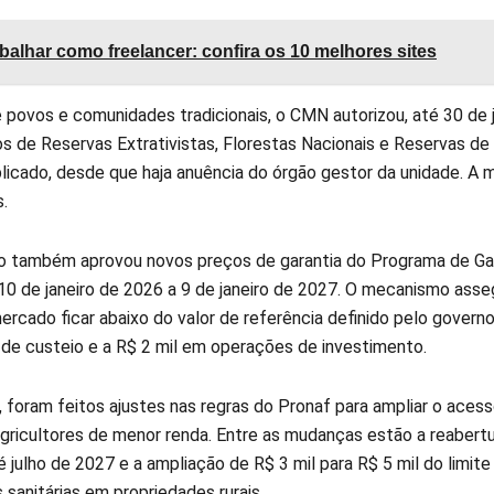
balhar como freelancer: confira os 10 melhores sites
 povos e comunidades tradicionais, o CMN autorizou, até 30 de 
ios de Reservas Extrativistas, Florestas Nacionais e Reservas
licado, desde que haja anuência do órgão gestor da unidade. A m
.
o também aprovou novos preços de garantia do Programa de Gara
 10 de janeiro de 2026 a 9 de janeiro de 2027. O mecanismo as
rcado ficar abaixo do valor de referência definido pelo governo.
de custeio e a R$ 2 mil em operações de investimento.
, foram feitos ajustes nas regras do Pronaf para ampliar o aces
agricultores de menor renda. Entre as mudanças estão a reabert
é julho de 2027 e a ampliação de R$ 3 mil para R$ 5 mil do limi
 sanitárias em propriedades rurais.