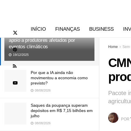
RECENTES
TENDÊNCIAS
INÍCIO
FINANÇAS
BUSINESS
IN
CMN aprova medidas para ampliar
apoio a produtores afetados por
eventos climáticos
Home
Sem 
19/12/2025
CMN
prod
Por que a IA ainda não
movimentou a economia como
previsto?
08/08/2026
Pacote i
agricultu
Saques da poupança superam
depósitos em R$ 7,15 bilhões em
julho
POR
08/08/2026