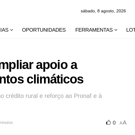
sábado, 8 agosto, 2026
IAS
OPORTUNIDADES
FERRAMENTAS
LO
pliar apoio a
ntos climáticos
o crédito rural e reforço ao Pronaf e à
A
0
 minutos
A