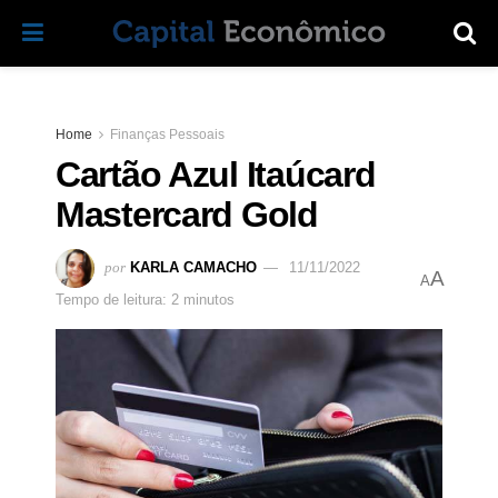
Home
Finanças Pessoais
Cartão Azul Itaúcard
Mastercard Gold
por
KARLA CAMACHO
11/11/2022
A
A
Tempo de leitura: 2 minutos