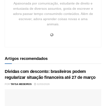
Apaixonada por comunicação, estudante de direito e
entusiasta de diversos assuntos, gosta de escrever e
adora passar tempo consumindo conteúdos. Além de
escrever, adora aprender coisas novas e ama
animais.
Artigos recomendados
Dívidas com desconto: brasileiros podem
regularizar situação financeira até 27 de março
POR
TAYSA MEDEIROS
02/03/2026