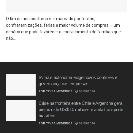
O fim do ano costuma ser marcado por festas,
confraternizações, férias e maior volume de compras — um
cenário que pode favorecer o endividamento de famílias que
não...
IA mais autônoma exige novos controles e
governança nas empresas
POR
TAYSA MEDEIROS
08/08/2026
Crise na fronteira entre Chile e Argentina gera
prejuízo de US$ 10 milhões e afeta transporte
brasileiro
POR
TAYSA MEDEIROS
08/08/2026