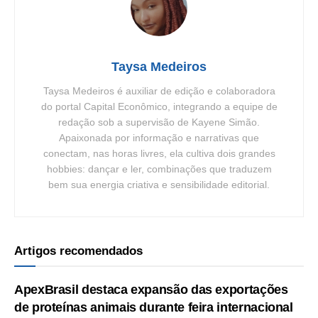
Taysa Medeiros
Taysa Medeiros é auxiliar de edição e colaboradora
do portal Capital Econômico, integrando a equipe de
redação sob a supervisão de Kayene Simão.
Apaixonada por informação e narrativas que
conectam, nas horas livres, ela cultiva dois grandes
hobbies: dançar e ler, combinações que traduzem
bem sua energia criativa e sensibilidade editorial.
Artigos recomendados
ApexBrasil destaca expansão das exportações
de proteínas animais durante feira internacional