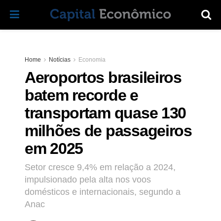
Home
Notícias
Economia
Aeroportos brasileiros
batem recorde e
transportam quase 130
milhões de passageiros
em 2025
Setor cresce 9,4% em relação a 2024,
impulsionado pela alta nos voos
domésticos e internacionais, segundo a
Anac