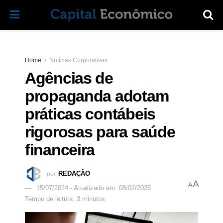
Home
Notícias Corporativas
Agências de
propaganda adotam
práticas contábeis
rigorosas para saúde
financeira
por
REDAÇÃO
A
A
15/07/2024 - Atualizado em: 08/02/2025
Tempo de leitura: 3 minutos