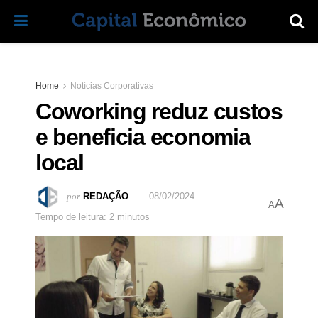
Home
Notícias Corporativas
Coworking reduz custos
e beneficia economia
local
por
REDAÇÃO
08/02/2024
A
A
Tempo de leitura: 2 minutos