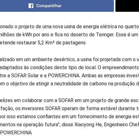
Compartilhar
onado o projeto de uma nova usina de energia elétrica no quarto
milhões de kWh por ano e fica no deserto de Tennger. Esse é u
tende restaurar 5,2 Km² de pastagens.
calizado em um ambiente desértico, a usina foi projetada com o 
 adaptados às condições deste tipo de local. O empreendiment
ntre a SOFAR Solar e a POWERCHINA. Ambas as empresas inve
m o objetivo de atingir a neutralidade de carbono na produção d
elizes em colaborar com a SOFAR em um projeto de grande esca
sfação, os inversores SOFAR operam de forma estável durante 
por isso estamos confiantes em um fornecimento de energia es
imentos na operação futura”, disse Xiaoyong He, Engenheiro Che
a POWERCHINA.