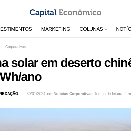
VESTIMENTOS
MARKETING
COLUNAS
NOTÍC
ias Corporativas
a solar em deserto chin
kWh/ano
REDAÇÃO
30/01/2024
em
Notícias Corporativas
Tempo de leitura: 2 m