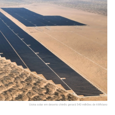
Usina solar em deserto chinês gerará 540 milhões de kWh/ano