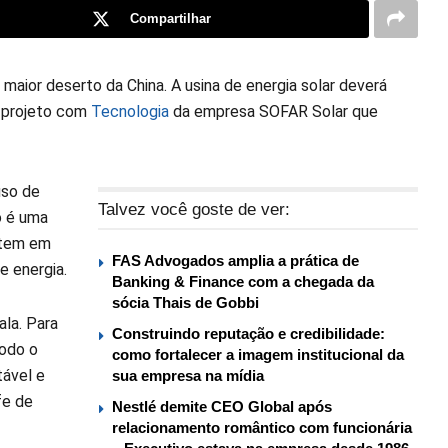
Compartilhar
 maior deserto da China. A usina de energia solar deverá
m projeto com
Tecnologia
da empresa SOFAR Solar que
uso de
Talvez você goste de ver:
o é uma
stem em
FAS Advogados amplia a prática de
e energia.
Banking & Finance com a chegada da
sócia Thais de Gobbi
la. Para
Construindo reputação e credibilidade:
todo o
como fortalecer a imagem institucional da
tável e
sua empresa na mídia
fe de
Nestlé demite CEO Global após
relacionamento romântico com funcionária