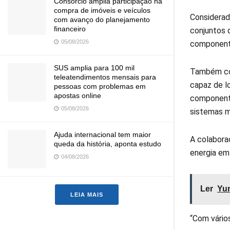
Consórcio amplia participação na
compra de imóveis e veículos
Considerad
com avanço do planejamento
financeiro
conjuntos 
05/08/2026
componente
SUS amplia para 100 mil
Também com
teleatendimentos mensais para
capaz de l
pessoas com problemas em
apostas online
componente
05/08/2026
sistemas m
Ajuda internacional tem maior
A colabora
queda da história, aponta estudo
energia em
04/08/2026
Ler
Yun
LEIA MAIS
“Com vário