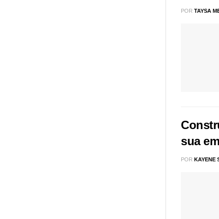
POR
TAYSA M
Constr
sua em
POR
KAYENE 