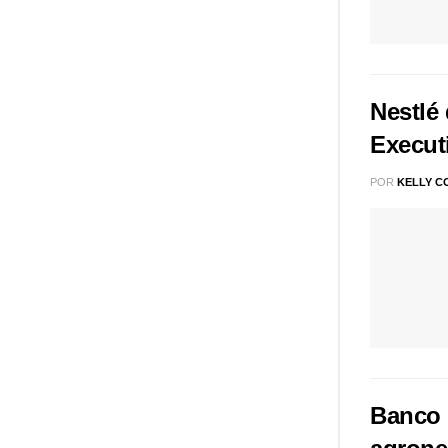
Nestlé
Execut
POR
KELLY C
Banco d