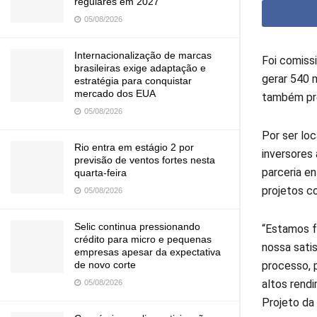
regulares em 2027
05/08/2026
Internacionalização de marcas
Foi comissi
brasileiras exige adaptação e
gerar 540 
estratégia para conquistar
mercado dos EUA
também pre
05/08/2026
Por ser lo
Rio entra em estágio 2 por
inversores
previsão de ventos fortes nesta
parceria e
quarta-feira
projetos co
05/08/2026
Selic continua pressionando
“Estamos f
crédito para micro e pequenas
nossa sati
empresas apesar da expectativa
processo, 
de novo corte
altos rend
05/08/2026
Projeto d