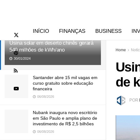
RECENTES
TENDÊNCIAS
INÍCIO
FINANÇAS
BUSINESS
IN
Usina solar em deserto chinês gerará
540 milhões de kWh/ano
Home
Notíc
30/01/2024
Usin
de 
Santander abre 15 mil vagas em
curso gratuito sobre educação
financeira
06/08/2026
POR
Nubank inaugura novo escritório
em São Paulo e amplia plano de
investimento de R$ 2,5 bilhões
06/08/2026