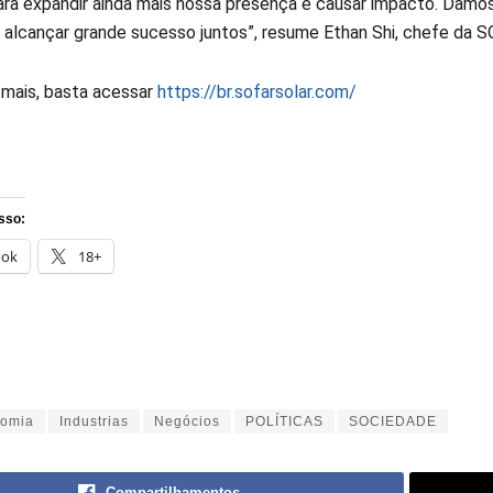
ara expandir ainda mais nossa presença e causar impacto. Damo
alcançar grande sucesso juntos”, resume Ethan Shi, chefe da S
 mais, basta acessar
https://br.sofarsolar.com/
sso:
ook
18+
omia
Industrias
Negócios
POLÍTICAS
SOCIEDADE
Compartilhamentos