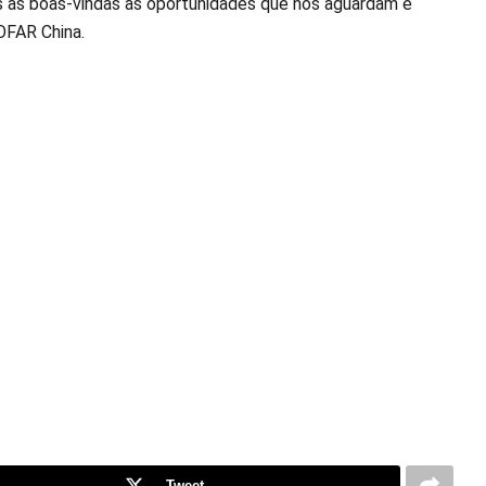
s as boas-vindas às oportunidades que nos aguardam e
OFAR China.
Tweet