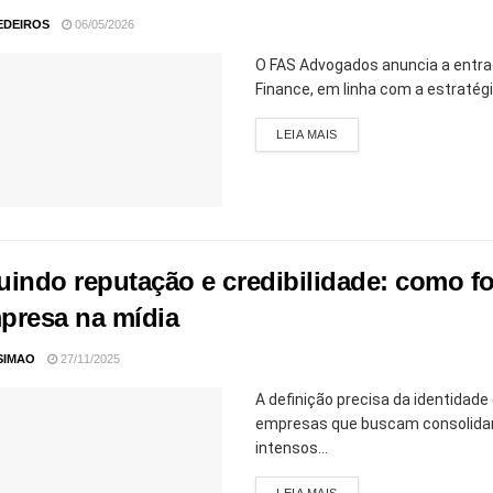
EDEIROS
06/05/2026
O FAS Advogados anuncia a entrad
Finance, em linha com a estratégia
LEIA MAIS
uindo reputação e credibilidade: como fo
presa na mídia
SIMAO
27/11/2025
A definição precisa da identidade
empresas que buscam consolidar
intensos...
LEIA MAIS