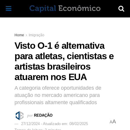
Home
Imigração
Visto O-1 é alternativa
para atletas, cientistas e
artistas brasileiros
atuarem nos EUA
A categoria oferece oportunidades de
atuação no mercado americano para
profissionais altamente qualificados
por
REDAÇÃO
A
A
27/12/2024 - Atualizado em: 08/02/2025