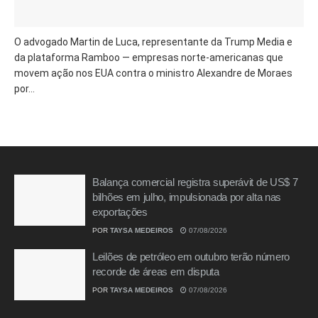
O advogado Martin de Luca, representante da Trump Media e
da plataforma Ramboo — empresas norte-americanas que
movem ação nos EUA contra o ministro Alexandre de Moraes
por...
Balança comercial registra superávit de US$ 7
bilhões em julho, impulsionada por alta nas
exportações
POR
TAYSA MEDEIROS
07/08/2026
Leilões de petróleo em outubro terão número
recorde de áreas em disputa
POR
TAYSA MEDEIROS
07/08/2026