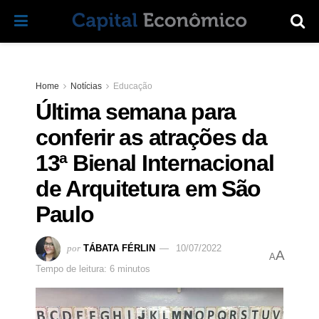
Home
Notícias
Educação
Última semana para
conferir as atrações da
13ª Bienal Internacional
de Arquitetura em São
Paulo
por
TÁBATA FÉRLIN
10/07/2022
A
A
Tempo de leitura: 6 minutos