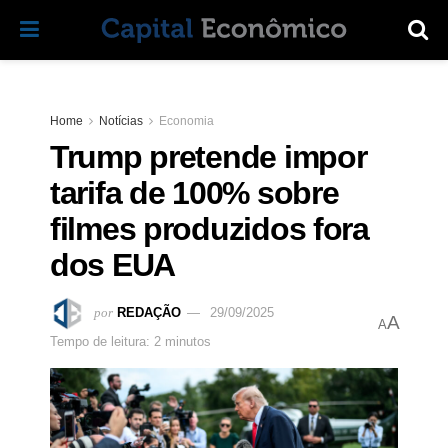
Home
Notícias
Economia
Trump pretende impor
tarifa de 100% sobre
filmes produzidos fora
dos EUA
por
REDAÇÃO
29/09/2025
A
A
Tempo de leitura: 2 minutos