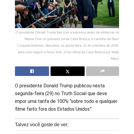
O presidente Donald Trump fala com a imprensa antes de embarcar no
Marine One no gramado sul da Casa Branca, a caminho da Base
Conjunta Andrews, Maryland, na quinta-feira, 11 de setembro de 2025,
para uma viagem a Nova York. (Foto oficial da Casa Branca por Molly
Riley)
O presidente Donald Trump publicou nesta
segunda-feira (29) no Truth Social que deve
impor uma tarifa de 100% “sobre todo e qualquer
filme feito fora dos Estados Unidos”.
Talvez você goste de ver: