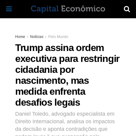
Home
Notícias
Pelo Mundo
Trump assina ordem
executiva para restringir
cidadania por
nascimento, mas
medida enfrenta
desafios legais
Daniel Toledo, advogado especialista em
Direito Internacional, analisa os impactos
da decisão e aponta contradições que