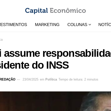
VESTIMENTOS
MARKETING
COLUNAS
NOTÍC
ica
i assume responsabilida
sidente do INSS
REDAÇÃO
23/04/2025
em
Política
Tempo de leitura: 2 minutos