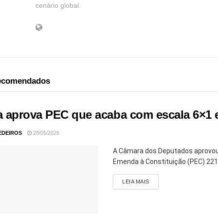
cenário global.
recomendados
 aprova PEC que acaba com escala 6×1 e
EDEIROS
28/05/2026
A Câmara dos Deputados aprovou, 
Emenda à Constituição (PEC) 221/1
LEIA MAIS