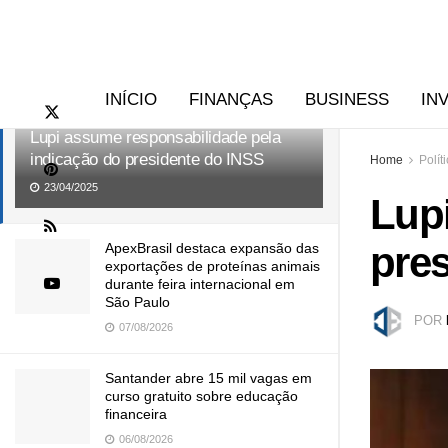
RECENTES
TENDÊNCIAS
INÍCIO
FINANÇAS
BUSINESS
IN
Lupi assume responsabilidade pela
indicação do presidente do INSS
Home
Polít
23/04/2025
Lup
pre
ApexBrasil destaca expansão das
exportações de proteínas animais
durante feira internacional em
São Paulo
POR
07/08/2026
Santander abre 15 mil vagas em
curso gratuito sobre educação
financeira
06/08/2026