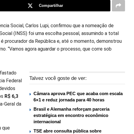
Compartilhar
ência Social, Carlos Lupi, confirmou que a nomeação de
Social (INSS) foi uma escolha pessoal, assumindo a total
ue é procurador da República e, até o momento, demonstrou
rno. “Vamos agora aguardar o processo, que corre sob
afastado
Talvez você goste de ver:
ia Federal
devidos
Câmara aprova PEC que acaba com escala
nos
R$ 6,3
6×1 e reduz jornada para 40 horas
a-Geral da
Brasil e Alemanha reforçam parceria
estratégica em encontro econômico
internacional
u que
TSE abre consulta pública sobre