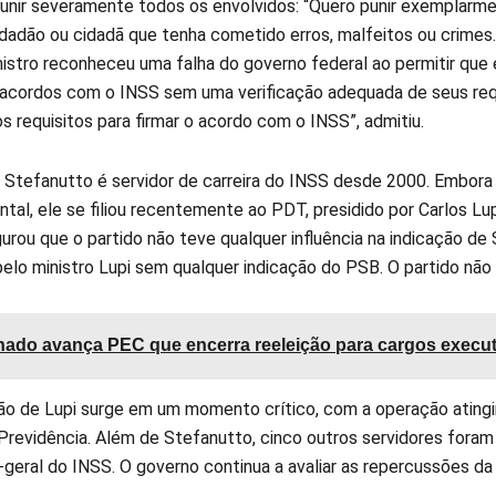
unir severamente todos os envolvidos: “Quero punir exemplarm
idadão ou cidadã que tenha cometido erros, malfeitos ou crimes
inistro reconheceu uma falha do governo federal ao permitir que
acordos com o INSS sem uma verificação adequada de seus requis
s requisitos para firmar o acordo com o INSS”, admitiu.
 Stefanutto é servidor de carreira do INSS desde 2000. Embora t
al, ele se filiou recentemente ao PDT, presidido por Carlos Lupi
rou que o partido não teve qualquer influência na indicação de 
elo ministro Lupi sem qualquer indicação do PSB. O partido não 
ado avança PEC que encerra reeleição para cargos execu
ão de Lupi surge em um momento crítico, com a operação atingi
Previdência. Além de Stefanutto, cinco outros servidores foram a
-geral do INSS. O governo continua a avaliar as repercussões da