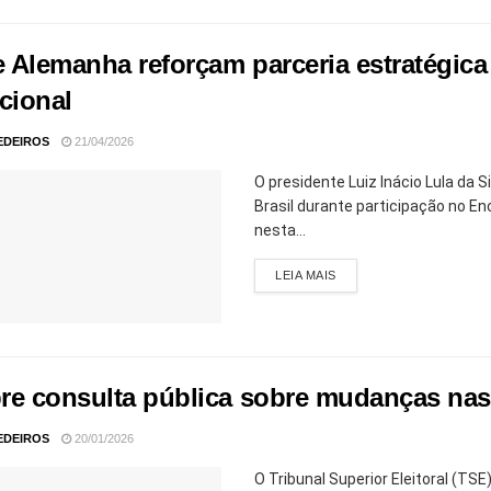
 e Alemanha reforçam parceria estratégi
cional
EDEIROS
21/04/2026
O presidente Luiz Inácio Lula da 
Brasil durante participação no 
nesta...
LEIA MAIS
re consulta pública sobre mudanças nas 
EDEIROS
20/01/2026
O Tribunal Superior Eleitoral (T