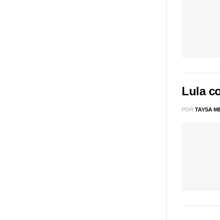
Lula c
POR
TAYSA M