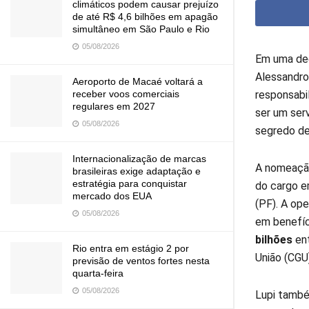
climáticos podem causar prejuízo
de até R$ 4,6 bilhões em apagão
simultâneo em São Paulo e Rio
05/08/2026
Em uma dec
Alessandro
Aeroporto de Macaé voltará a
responsabi
receber voos comerciais
regulares em 2027
ser um ser
05/08/2026
segredo de 
Internacionalização de marcas
A nomeação
brasileiras exige adaptação e
estratégia para conquistar
do cargo e
mercado dos EUA
(PF). A op
05/08/2026
em benefíc
bilhões
ent
Rio entra em estágio 2 por
União (CGU)
previsão de ventos fortes nesta
quarta-feira
05/08/2026
Lupi també