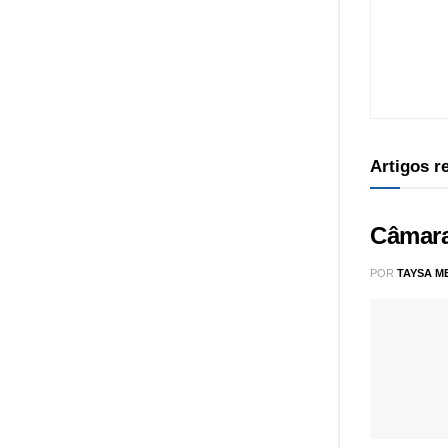
Artigos 
Câmara
POR
TAYSA M