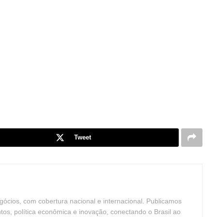
Tweet
ócios, com cobertura nacional e internacional. Publicamos
ntos, política econômica e inovação, conectando o Brasil ao