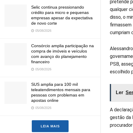
pretende p
Selic continua pressionando
qualquer c
crédito para micro e pequenas
disso, o m
empresas apesar da expectativa
de novo corte
firmassem 
05/08/2026
cumpriam o
Consórcio amplia participação na
Alessandro
compra de imóveis e veículos
governament
com avanço do planejamento
financeiro
PSB, assegu
05/08/2026
escolhido p
SUS amplia para 100 mil
teleatendimentos mensais para
Ler
Sen
pessoas com problemas em
apostas online
05/08/2026
A declaraç
gestão da 
procurador
LEIA MAIS