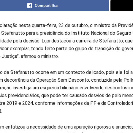
Compartilhar
laração nesta quarta-feira, 23 de outubro, o ministro da Previd
 Stefanutto para a presidência do Instituto Nacional do Seguro 
lidade pela decisão. Lupi destacou a carreira de Stefanutto, q
vidor exemplar, tendo feito parte do grupo de transição do gove
Justiça”, afirmou o ministro.
 de Stefanutto ocorre em um contexto delicado, pois ele foi 
m decorrência da Operação Sem Desconto, conduzida pela Políc
eração investiga um esquema bilionário envolvendo descontos in
ios previdenciários, que pode ter causado desvios de pelo me
re 2019 e 2024, conforme informações da PF e da Controladori
.
m enfatizou a necessidade de uma apuração rigorosa e anuncio