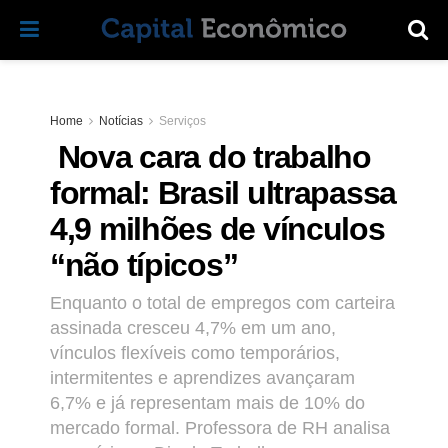
Home
Notícias
Serviços
Nova cara do trabalho
formal: Brasil ultrapassa
4,9 milhões de vínculos
“não típicos”
Enquanto o total de empregos com carteira
assinada cresceu 4,7% em um ano,
vínculos flexíveis como temporários,
intermitentes e aprendizes avançaram
6,7% e já representam mais de 10% do
mercado formal. Professora de RH analisa