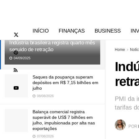
RECENTES
TENDÊNCIAS
INÍCIO
FINANÇAS
BUSINESS
IN
Indústria brasileira registra quarto mês
seguido de retração
Home
Notíc
04/09/2025
Indú
retr
Saques da poupança superam
depósitos em R$ 7,15 bilhões em
julho
08/08/2026
PMI da i
tarifas 
Balança comercial registra
superávit de US$ 7 bilhões em
julho, impulsionada por alta nas
POR
exportações
07/08/2026