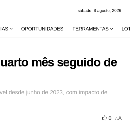
sábado, 8 agosto, 2026
IAS
OPORTUNIDADES
FERRAMENTAS
LO
a quarto mês seguido de
ível desde junho de 2023, com impacto de
A
0
A