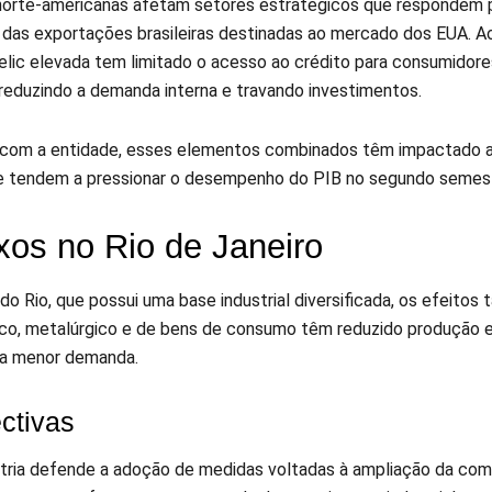
 norte-americanas afetam setores estratégicos que respondem 
das exportações brasileiras destinadas ao mercado dos EUA. 
elic elevada tem limitado o acesso ao crédito para consumidore
reduzindo a demanda interna e travando investimentos.
com a entidade, esses elementos combinados têm impactado a 
e tendem a pressionar o desempenho do PIB no segundo semes
xos no Rio de Janeiro
do Rio, que possui uma base industrial diversificada, os efeit
co, metalúrgico e de bens de consumo têm reduzido produção e
da menor demanda.
ctivas
stria defende a adoção de medidas voltadas à ampliação da comp