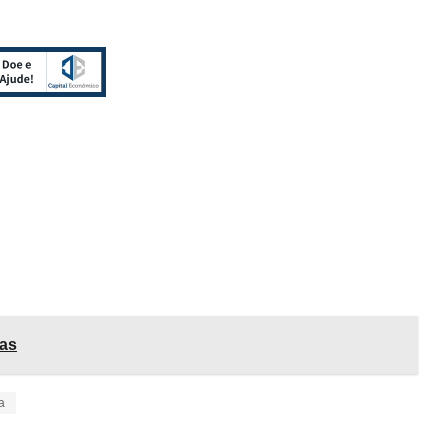
ras
a