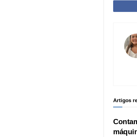
Artigos 
Contam
máquin