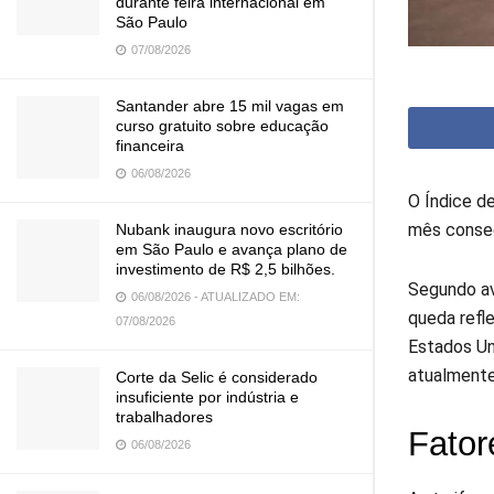
durante feira internacional em
São Paulo
07/08/2026
Santander abre 15 mil vagas em
curso gratuito sobre educação
financeira
06/08/2026
O Índice de
mês consec
Nubank inaugura novo escritório
em São Paulo e avança plano de
investimento de R$ 2,5 bilhões.
Segundo ava
06/08/2026 - ATUALIZADO EM:
queda refle
07/08/2026
Estados Uni
atualment
Corte da Selic é considerado
insuficiente por indústria e
trabalhadores
Fator
06/08/2026