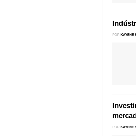
Indúst
POR
KAYENE 
Invest
merca
POR
KAYENE 