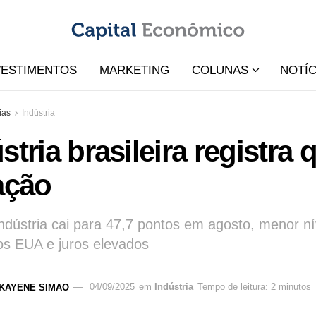
VESTIMENTOS
MARKETING
COLUNAS
NOTÍC
ias
Indústria
stria brasileira registr
ação
ndústria cai para 47,7 pontos em agosto, menor n
dos EUA e juros elevados
KAYENE SIMAO
04/09/2025
em
Indústria
Tempo de leitura: 2 minutos