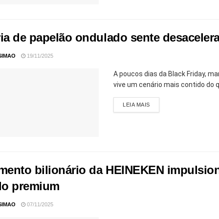
ria de papelão ondulado sente desacelera
SIMAO
19/11/2025
A poucos dias da Black Friday, ma
vive um cenário mais contido do qu
LEIA MAIS
imento bilionário da HEINEKEN impulsion
do premium
SIMAO
07/11/2025