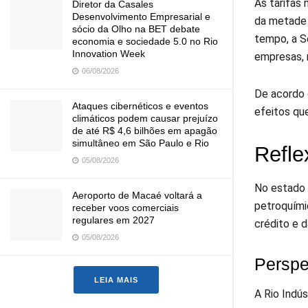
As tarifas
Diretor da Casales
Desenvolvimento Empresarial e
da metade 
sócio da Olho na BET debate
tempo, a S
economia e sociedade 5.0 no Rio
Innovation Week
empresas, 
06/08/2026
De acordo 
Ataques cibernéticos e eventos
efeitos qu
climáticos podem causar prejuízo
de até R$ 4,6 bilhões em apagão
simultâneo em São Paulo e Rio
Refle
05/08/2026
No estado 
Aeroporto de Macaé voltará a
petroquími
receber voos comerciais
regulares em 2027
crédito e 
05/08/2026
Perspe
LEIA MAIS
A Rio Indú