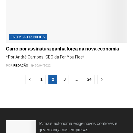
FATOS & OPINIÕES
Carro por assinatura ganha força na nova economia
*Por André Campos, CEO da For You Fleet
POR
REDAÇÃO
26/04/2022
1
2
3
…
24
IA mais autônoma exige novos controles e
governança nas empresas