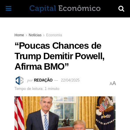
Home
Notícias
Economia
“Poucas Chances de
Trump Demitir Powell,
Afirma BMO”
por
REDAÇÃO
22/04/2025
A
A
Tempo de leitura: 1 minuto