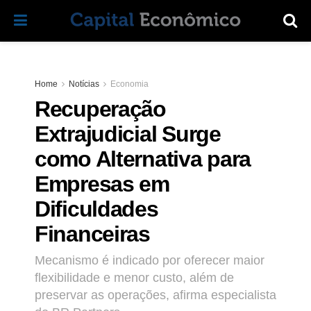
Home
Notícias
Economia
Recuperação
Extrajudicial Surge
como Alternativa para
Empresas em
Dificuldades
Financeiras
Mecanismo é indicado por oferecer maior
flexibilidade e menor custo, além de
preservar as operações, afirma especialista