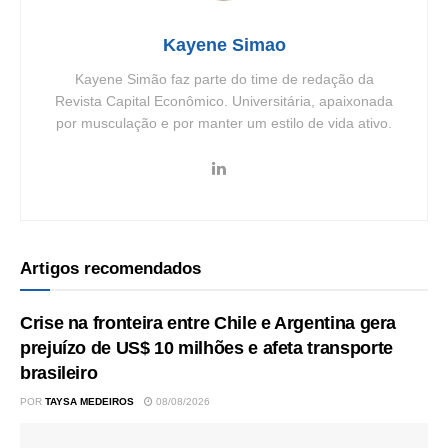
Kayene Simao
Kayene Simão faz parte do time de redação da
Revista Capital Econômico. Universitária, apaixonada
por musculação e por manter um estilo de vida ativo.
Artigos recomendados
Crise na fronteira entre Chile e Argentina gera
prejuízo de US$ 10 milhões e afeta transporte
brasileiro
POR
TAYSA MEDEIROS
08/08/2026