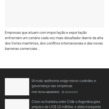
Empresas que atuam com importação e exportação
enfrentam um cenário cada vez mais desafiador diante da alta
dos fretes marítimos, dos conflitos internacionais e das novas
barreiras comerciais....
IA mais autônoma exige novos controles e
governança nas empresas
POR
TAYSA MEDEIROS
08/08/2026
Crise na fronteira entre Chile e Argentina gera
prejuízo de US$ 10 milhões e afeta transporte