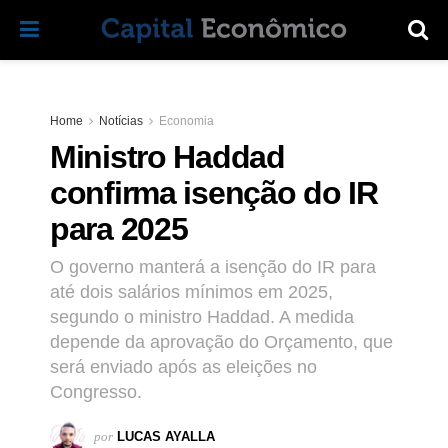
Home
Notícias
Economia
Ministro Haddad
confirma isenção do IR
para 2025
O governo manterá a isenção do IR para
até dois salários mínimos em 2025,
segundo o ministro Haddad. A medida
depende da aprovação do Orçamento, que
será enviado após as eleições no
Congresso.
por
LUCAS AYALLA