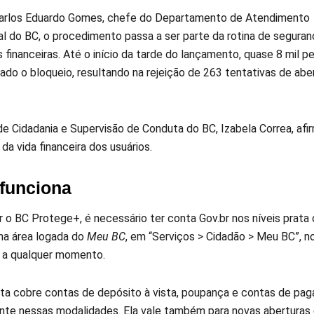
arlos Eduardo Gomes, chefe do Departamento de Atendimento
nal do BC, o procedimento passa a ser parte da rotina de segura
s financeiras. Até o início da tarde do lançamento, quase 8 mil 
ado o bloqueio, resultando na rejeição de 263 tentativas de abe
de Cidadania e Supervisão de Conduta do BC, Izabela Correa, afi
da vida financeira dos usuários.
funciona
ar o BC Protege+, é necessário ter conta Gov.br nos níveis prat
 na área logada do
Meu BC
, em “Serviços > Cidadão > Meu BC”, n
 a qualquer momento.
ta cobre contas de depósito à vista, poupança e contas de pag
nte nessas modalidades. Ela vale também para novas aberturas e