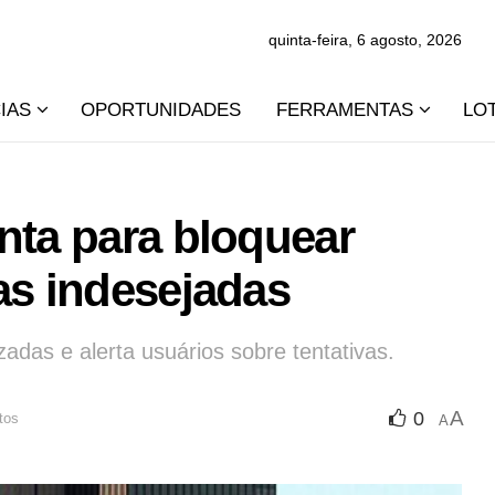
quinta-feira, 6 agosto, 2026
IAS
OPORTUNIDADES
FERRAMENTAS
LO
nta para bloquear
as indesejadas
das e alerta usuários sobre tentativas.
A
0
tos
A