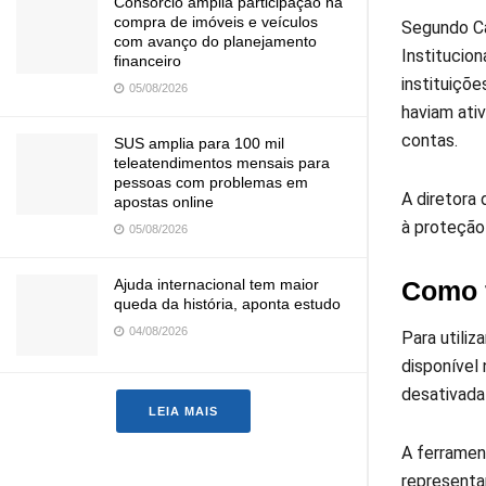
Consórcio amplia participação na
compra de imóveis e veículos
Segundo C
com avanço do planejamento
Institucio
financeiro
instituiçõe
05/08/2026
haviam ativ
contas.
SUS amplia para 100 mil
teleatendimentos mensais para
pessoas com problemas em
A diretora 
apostas online
à proteção 
05/08/2026
Ajuda internacional tem maior
Como 
queda da história, aponta estudo
04/08/2026
Para utiliz
disponível
desativada
LEIA MAIS
A ferramen
representa