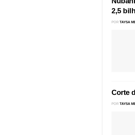
Nubank
2,5 bil
POR
TAYSA M
Corte d
POR
TAYSA M