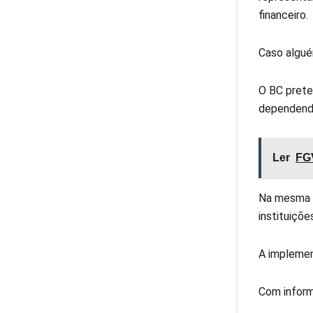
financeiro.
Caso algué
O BC prete
dependendo
Ler
FGV
Na mesma p
instituiçõe
A implemen
Com inform