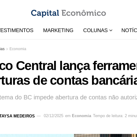
VESTIMENTOS
MARKETING
COLUNAS
NOTÍC
ias
Economia
o Central lança ferrame
turas de contas bancári
tema do BC impede abertura de contas não autoriza
TAYSA MEDEIROS
02/12/2025
em
Economia
Tempo de leitura: 2 minu