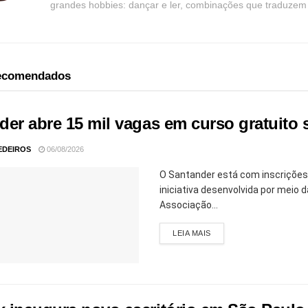
grandes hobbies: dançar e ler, combinações que traduzem be
recomendados
der abre 15 mil vagas em curso gratuito 
EDEIROS
06/08/2026
O Santander está com inscrições 
iniciativa desenvolvida por mei
Associação...
LEIA MAIS