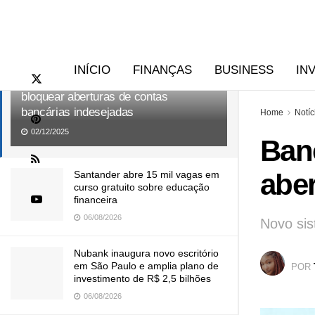
RECENTES
TENDÊNCIAS
INÍCIO
FINANÇAS
BUSINESS
IN
Banco Central lança ferramenta para
bloquear aberturas de contas
bancárias indesejadas
Home
Notíc
02/12/2025
Banc
aber
Santander abre 15 mil vagas em
curso gratuito sobre educação
financeira
06/08/2026
Novo sis
Nubank inaugura novo escritório
em São Paulo e amplia plano de
POR
investimento de R$ 2,5 bilhões
06/08/2026