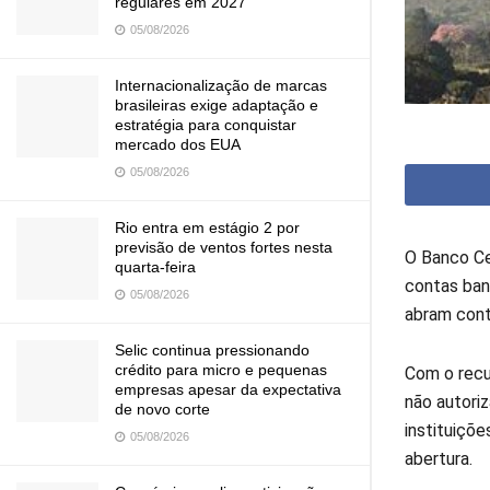
regulares em 2027
05/08/2026
Internacionalização de marcas
brasileiras exige adaptação e
estratégia para conquistar
mercado dos EUA
05/08/2026
Rio entra em estágio 2 por
previsão de ventos fortes nesta
O Banco Ce
quarta-feira
contas banc
05/08/2026
abram cont
Selic continua pressionando
crédito para micro e pequenas
Com o recu
empresas apesar da expectativa
não autori
de novo corte
instituiçõ
05/08/2026
abertura.