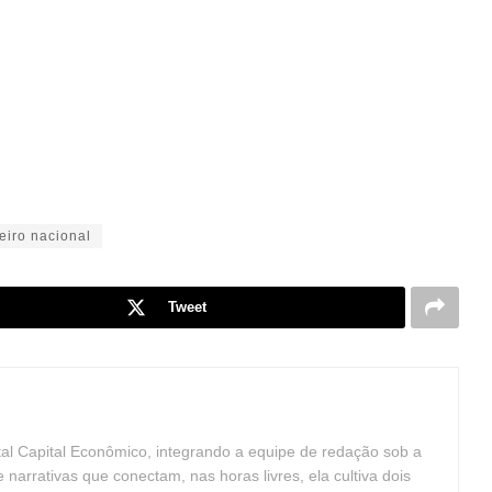
eiro nacional
Tweet
tal Capital Econômico, integrando a equipe de redação sob a
arrativas que conectam, nas horas livres, ela cultiva dois