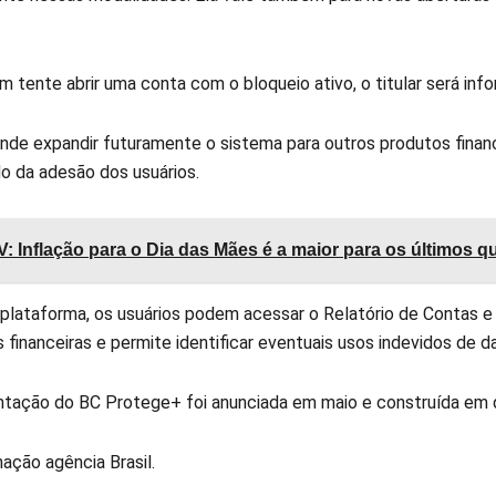
m tente abrir uma conta com o bloqueio ativo, o titular será in
nde expandir futuramente o sistema para outros produtos finan
 da adesão dos usuários.
: Inflação para o Dia das Mães é a maior para os últimos q
lataforma, os usuários podem acessar o Relatório de Contas e 
s financeiras e permite identificar eventuais usos indevidos de 
tação do BC Protege+ foi anunciada em maio e construída em di
ação agência Brasil.