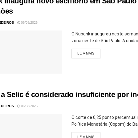
 inaugura novo escritório em São Paulo 
hões
EDEIROS
06/08/2026
O Nubank inaugurou nesta semana
zona oeste de São Paulo. A unidad
LEIA MAIS
a Selic é considerado insuficiente por in
EDEIROS
06/08/2026
O corte de 0,25 ponto percentual 
Política Monetária (Copom) do Banc
LEIA MAIS