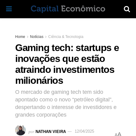
Home
Notícias
Ciência & Tecnologia
Gaming tech: startups e
inovações que estão
atraindo investimentos
milionários
O mercado de gaming tech tem sido
apontado como o novo “petróleo digital”,
despertando o interesse de investidores e
grandes corporações
por
NATHAN VIEIRA
12/04/2025
A
A