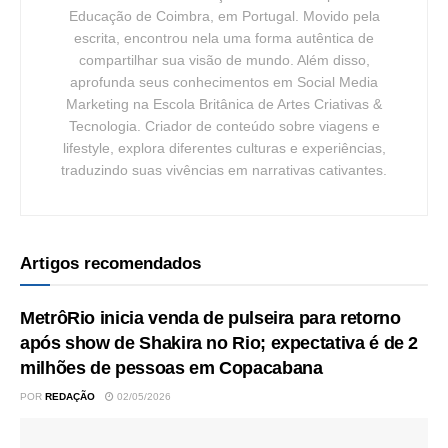
Educação de Coimbra, em Portugal. Movido pela
escrita, encontrou nela uma forma autêntica de
compartilhar sua visão de mundo. Além disso,
aprofunda seus conhecimentos em Social Media
Marketing na Escola Britânica de Artes Criativas &
Tecnologia. Criador de conteúdo sobre viagens e
lifestyle, explora diferentes culturas e experiências,
traduzindo suas vivências em narrativas cativantes.
Artigos recomendados
MetrôRio inicia venda de pulseira para retorno
após show de Shakira no Rio; expectativa é de 2
milhões de pessoas em Copacabana
POR
REDAÇÃO
02/05/2026