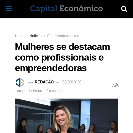
Home
Notícias
Empreendedorismo
Mulheres se destacam
como profissionais e
empreendedoras
por
REDAÇÃO
02/03/2020
A
A
Tempo de leitura: 2 minutos