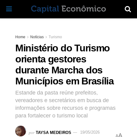
Home
Notícias
Turismo
Ministério do Turismo
orienta gestores
durante Marcha dos
Municípios em Brasília
Estande da pasta reúne prefeitos,
vereadores e secretários em busca de
informações sobre recursos e programas
para fortalecer o turismo local
por
TAYSA MEDEIROS
19/05/2026
A
A