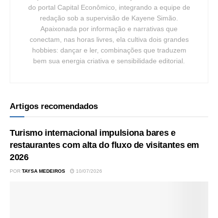
do portal Capital Econômico, integrando a equipe de
redação sob a supervisão de Kayene Simão.
Apaixonada por informação e narrativas que
conectam, nas horas livres, ela cultiva dois grandes
hobbies: dançar e ler, combinações que traduzem
bem sua energia criativa e sensibilidade editorial.
Artigos recomendados
Turismo internacional impulsiona bares e
restaurantes com alta do fluxo de visitantes em
2026
POR
TAYSA MEDEIROS
10/07/2026