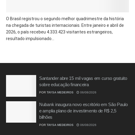
O Brasil registrou o segundo melhor quadrimestre da história
na chegada de turistas internacionais. Entre janeiro e abril de
2026, o país recebeu 4.333.423 visitantes estrangeiros,
resultado impulsionado...
Santander abre 15 mil vagas em curso gratuito
sobre educação financeira
POR
TAYSA MEDEIROS
06/08/2026
Nubank inaugura novo escritório em São Paulo
e amplia plano de investimento de R$ 2,5
bilhões
POR
TAYSA MEDEIROS
06/08/2026