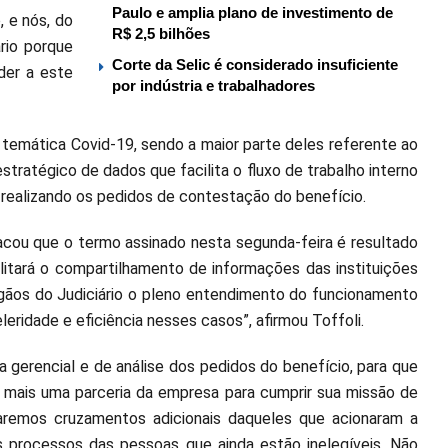
Paulo e amplia plano de investimento de
, e nós, do
R$ 2,5 bilhões
rio porque
Corte da Selic é considerado insuficiente
der a este
por indústria e trabalhadores
temática Covid-19, sendo a maior parte deles referente ao
tratégico de dados que facilita o fluxo de trabalho interno
 realizando os pedidos de contestação do benefício.
tacou que o termo assinado nesta segunda-feira é resultado
itará o compartilhamento de informações das instituições
rgãos do Judiciário o pleno entendimento do funcionamento
eridade e eficiência nesses casos”, afirmou Toffoli.
 gerencial e de análise dos pedidos do benefício, para que
mais uma parceria da empresa para cumprir sua missão de
Faremos cruzamentos adicionais daqueles que acionaram a
s processos das pessoas que ainda estão inelegíveis. Não