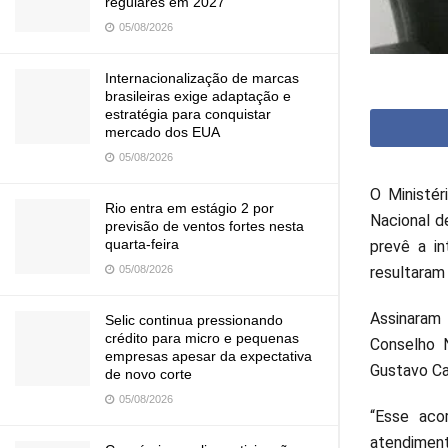
regulares em 2027
05/08/2026
Internacionalização de marcas
brasileiras exige adaptação e
estratégia para conquistar
mercado dos EUA
05/08/2026
O Ministé
Rio entra em estágio 2 por
Nacional d
previsão de ventos fortes nesta
quarta-feira
prevê a in
resultaram
05/08/2026
Assinaram
Selic continua pressionando
crédito para micro e pequenas
Conselho N
empresas apesar da expectativa
Gustavo Ca
de novo corte
05/08/2026
“Esse aco
atendimen