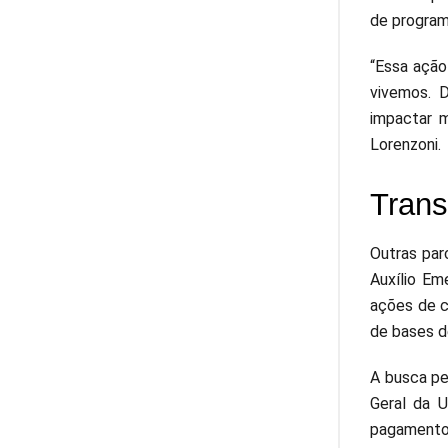
de program
“Essa ação
vivemos. 
impactar m
Lorenzoni.
Trans
Outras par
Auxílio Em
ações de c
de bases de
A busca pe
Geral da U
pagamento