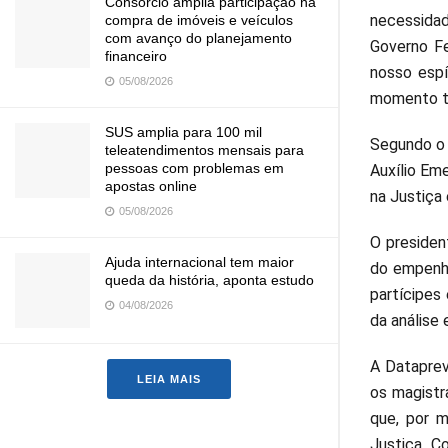
Consórcio amplia participação na
necessidade
compra de imóveis e veículos
com avanço do planejamento
Governo Fe
financeiro
nosso espí
05/08/2026
momento tão
SUS amplia para 100 mil
Segundo o 
teleatendimentos mensais para
pessoas com problemas em
Auxílio Em
apostas online
na Justiça
05/08/2026
O presiden
Ajuda internacional tem maior
do empenho
queda da história, aponta estudo
partícipes
04/08/2026
da análise 
A Dataprev
LEIA MAIS
os magistr
que, por 
Justiça. C