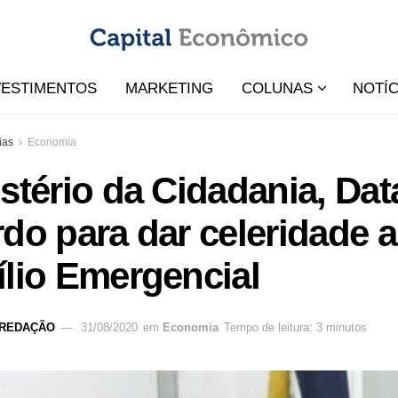
VESTIMENTOS
MARKETING
COLUNAS
NOTÍC
ias
Economia
stério da Cidadania, Da
do para dar celeridade a
lio Emergencial
REDAÇÃO
31/08/2020
em
Economia
Tempo de leitura: 3 minutos