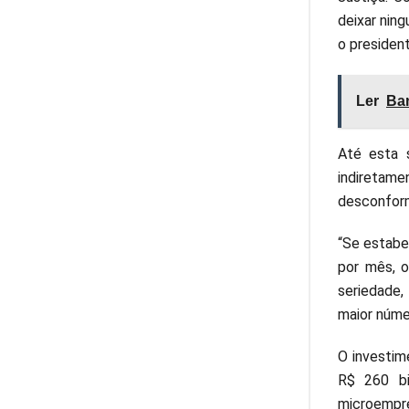
deixar nin
o presiden
Ler
Ban
Até esta s
indiretam
desconform
“Se estabe
por mês, o
seriedade,
maior núme
O investim
R$ 260 bi
microempre