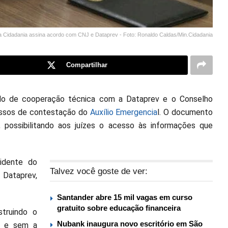
da Cidadania assina acordo com CNJ e Dataprev - Foto: Ronaldo Caldas/Min.Cidadania
Compartilhar
ordo de cooperação técnica com a Dataprev e o Conselho
cessos de contestação do
Auxílio Emergencia
l. O documento
, possibilitando aos juízes o acesso às informações que
sidente do
Talvez você goste de ver:
 Dataprev,
Santander abre 15 mil vagas em curso
gratuito sobre educação financeira
truindo o
Nubank inaugura novo escritório em São
al e sem a