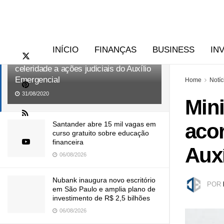
RECENTES
TENDÊNCIAS
Ministério da Cidadania, Dataprev e
INÍCIO
FINANÇAS
BUSINESS
IN
CNJ firmam acordo para dar
celeridade a ações judiciais do Auxílio
Emergencial
Home
Notíc
31/08/2020
Mini
acor
Santander abre 15 mil vagas em
curso gratuito sobre educação
financeira
Auxí
06/08/2026
Nubank inaugura novo escritório
POR
em São Paulo e amplia plano de
investimento de R$ 2,5 bilhões
06/08/2026