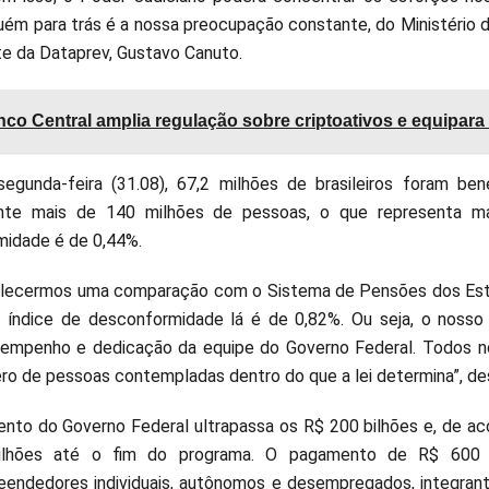
guém para trás é a nossa preocupação constante, do Ministério 
te da Dataprev, Gustavo Canuto.
co Central amplia regulação sobre criptoativos e equipar
egunda-feira (31.08), 67,2 milhões de brasileiros foram ben
ente mais de 140 milhões de pessoas, o que representa m
idade é de 0,44%.
lecermos uma comparação com o Sistema de Pensões dos Esta
 índice de desconformidade lá é de 0,82%. Ou seja, o noss
 empenho e dedicação da equipe do Governo Federal. Todos 
ro de pessoas contempladas dentro do que a lei determina”, de
ento do Governo Federal ultrapassa os R$ 200 bilhões e, de ac
lhões até o fim do programa. O pagamento de R$ 600 ou
endedores individuais, autônomos e desempregados, integrante