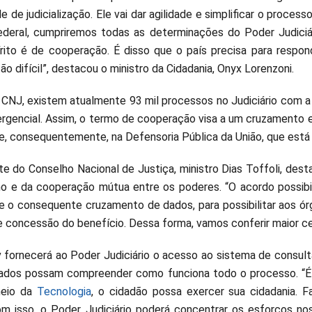
 de judicialização. Ele vai dar agilidade e simplificar o processo
deral, cumpriremos todas as determinações do Poder Judiciá
rito é de cooperação. É disso que o país precisa para respon
 difícil”, destacou o ministro da Cidadania, Onyx Lorenzoni.
CNJ, existem atualmente 93 mil processos no Judiciário com a 
ergencial. Assim, o termo de cooperação visa a um cruzamento es
 e, consequentemente, na Defensoria Pública da União, que está
te do Conselho Nacional de Justiça, ministro Dias Toffoli, des
 e da cooperação mútua entre os poderes. “O acordo possibil
 e o consequente cruzamento de dados, para possibilitar aos ó
e concessão do benefício. Dessa forma, vamos conferir maior cel
 fornecerá ao Poder Judiciário o acesso ao sistema de consulta
ados possam compreender como funciona todo o processo. “É 
meio da
Tecnologia
, o cidadão possa exercer sua cidadania. 
om isso, o Poder Judiciário poderá concentrar os esforços no