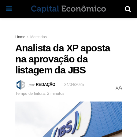
Home
Mercados
Analista da XP aposta
na aprovação da
listagem da JBS
por
REDAÇÃO
24/04/2025
A
A
Tempo de leitura: 2 minutos