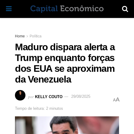
Home
Política
Maduro dispara alerta a
Trump enquanto forças
dos EUA se aproximam
da Venezuela
por
KELLY COUTO
29/08/2025
A
A
Tempo de leitura: 2 minutos