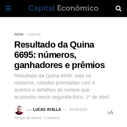
Home
Loterias
Resultado da Quina
6695: números,
ganhadores e prêmios
Resultado da Quina 6695: veja os
números, cidades premiadas com 4
acertos e detalhes do sorteio que
acumulou nesta segunda-feira, 1º de abril.
por
LUCAS AYALLA
01/04/2025
A
A
Tempo de leitura: 3 minutos