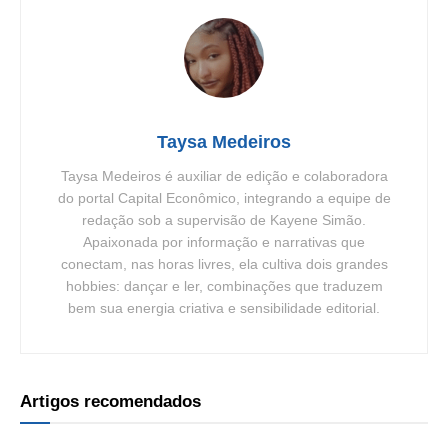
Taysa Medeiros
Taysa Medeiros é auxiliar de edição e colaboradora
do portal Capital Econômico, integrando a equipe de
redação sob a supervisão de Kayene Simão.
Apaixonada por informação e narrativas que
conectam, nas horas livres, ela cultiva dois grandes
hobbies: dançar e ler, combinações que traduzem
bem sua energia criativa e sensibilidade editorial.
Artigos recomendados