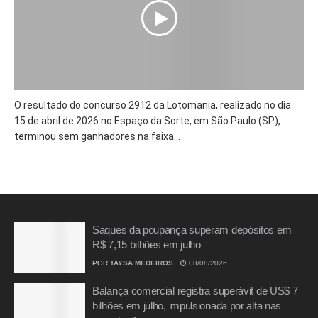
O resultado do concurso 2912 da Lotomania, realizado no dia
15 de abril de 2026 no Espaço da Sorte, em São Paulo (SP),
terminou sem ganhadores na faixa...
Saques da poupança superam depósitos em
R$ 7,15 bilhões em julho
POR
TAYSA MEDEIROS
08/08/2026
Balança comercial registra superávit de US$ 7
bilhões em julho, impulsionada por alta nas