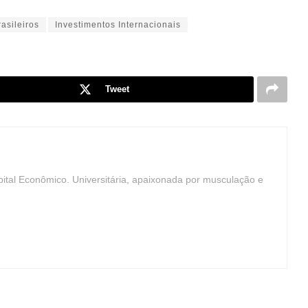
rasileiros
Investimentos Internacionais
Tweet
ital Econômico. Universitária, apaixonada por musculação e