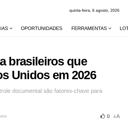
quinta-feira, 6 agosto, 2026
IAS
OPORTUNIDADES
FERRAMENTAS
LO
a brasileiros que
dos Unidos em 2026
ontrole documental são fatores-chave para
A
0
nutos
A