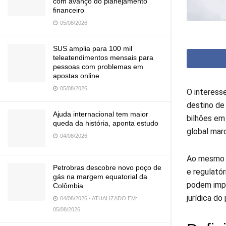
com avanço do planejamento
financeiro
05/08/2026
SUS amplia para 100 mil
teleatendimentos mensais para
pessoas com problemas em
apostas online
05/08/2026
O interess
destino de
Ajuda internacional tem maior
bilhões em
queda da história, aponta estudo
global mar
04/08/2026
Ao mesmo t
Petrobras descobre novo poço de
e regulató
gás na margem equatorial da
podem impa
Colômbia
jurídica do
04/08/2026 - ATUALIZADO EM:
05/08/2026