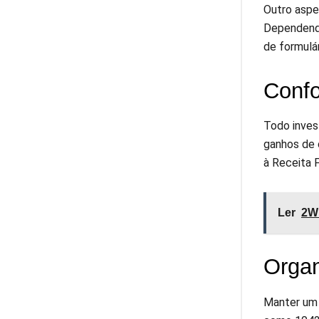
Outro aspe
Dependendo
de formulá
Confo
Todo invest
ganhos de 
à Receita 
Ler
2W 
Organ
Manter um 