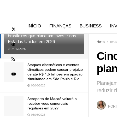
RECENTES
TENDÊNCIAS
INÍCIO
FINANÇAS
BUSINESS
IN
Cinco pontos essenciais para
brasileiros que planejam investir nos
Estados Unidos em 2026
Home
Inves
24/12/2025
Cinc
pla
Ataques cibernéticos e eventos
climáticos podem causar prejuízo
de até R$ 4,6 bilhões em apagão
simultâneo em São Paulo e Rio
Planejam
05/08/2026
reduzir 
Aeroporto de Macaé voltará a
receber voos comerciais
POR
regulares em 2027
05/08/2026