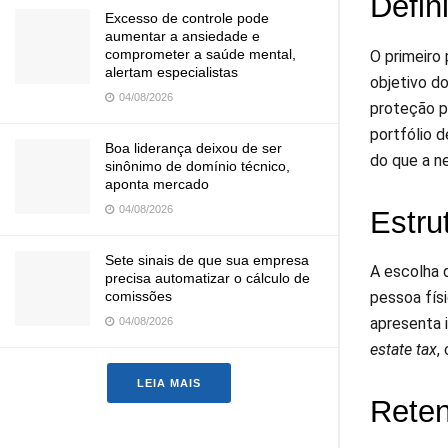
Defin
Excesso de controle pode
aumentar a ansiedade e
comprometer a saúde mental,
O primeiro
alertam especialistas
objetivo do
04/08/2026
proteção p
portfólio d
Boa liderança deixou de ser
do que a n
sinônimo de domínio técnico,
aponta mercado
04/08/2026
Estru
Sete sinais de que sua empresa
A escolha 
precisa automatizar o cálculo de
comissões
pessoa fís
apresenta 
04/08/2026
estate tax
,
LEIA MAIS
Reten