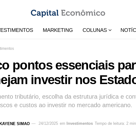
VESTIMENTOS
MARKETING
COLUNAS
NOTÍC
timentos
o pontos essenciais par
nejam investir nos Esta
ento tributário, escolha da estrutura jurídica e c
riscos e custos ao investir no mercado americano.
KAYENE SIMAO
24/12/2025
em
Investimentos
Tempo de leitura: 2 mi