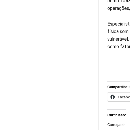
como 1042-
operações, 
Especialis
física sem
vulnerável
como fator 
Compartilhe i
Faceb
Curtir isso:
Carregando...