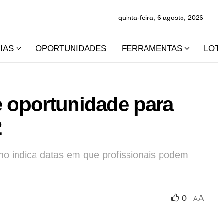
quinta-feira, 6 agosto, 2026
IAS
OPORTUNIDADES
FERRAMENTAS
LO
e oportunidade para
2
o indica datas em que profissionais podem
A
0
A