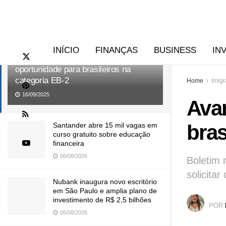
RECENTES
TENDÊNCIAS
INÍCIO
FINANÇAS
BUSINESS
IN
Avanço no Visa Bulletin abre
oportunidade para brasileiros na
categoria EB-2
Home
Imig
16/09/2025
Avan
bras
Santander abre 15 mil vagas em
curso gratuito sobre educação
financeira
06/08/2026
Boletim 
solicitar
Nubank inaugura novo escritório
em São Paulo e amplia plano de
investimento de R$ 2,5 bilhões
POR
06/08/2026