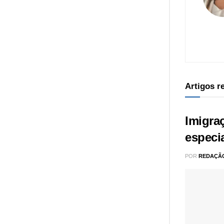
Artigos 
Imigra
especi
POR
REDAÇÃ