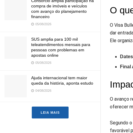
Consórcio amplia participação na
compra de imóveis e veículos
O que
com avanço do planejamento
financeiro
O Visa Bul
05/08/2026
dar entrad
SUS amplia para 100 mil
Ele organiz
teleatendimentos mensais para
pessoas com problemas em
apostas online
Dates 
05/08/2026
Final
Ajuda internacional tem maior
Impac
queda da história, aponta estudo
04/08/2026
O avanço r
oferecer ma
LEIA MAIS
Segundo o 
favorável p