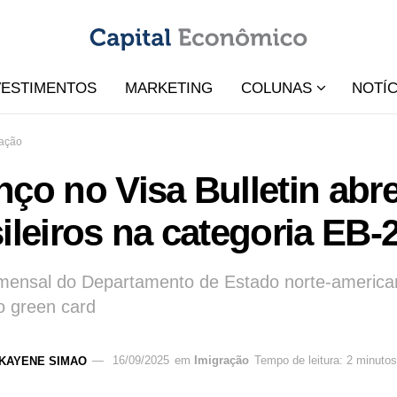
VESTIMENTOS
MARKETING
COLUNAS
NOTÍC
ração
ço no Visa Bulletin abr
ileiros na categoria EB-
mensal do Departamento de Estado norte-american
 o green card
KAYENE SIMAO
16/09/2025
em
Imigração
Tempo de leitura: 2 minutos