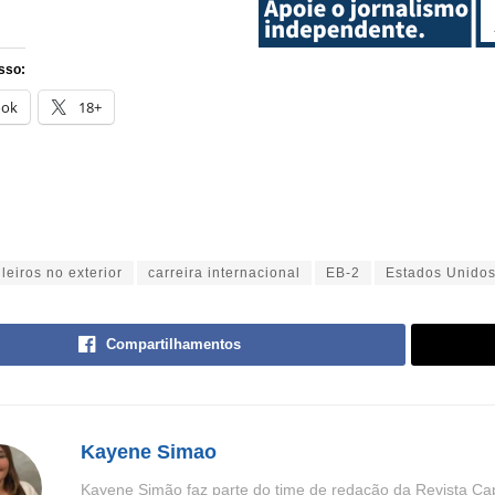
sso:
ook
18+
leiros no exterior
carreira internacional
EB-2
Estados Unido
Compartilhamentos
Kayene Simao
Kayene Simão faz parte do time de redação da Revista Cap