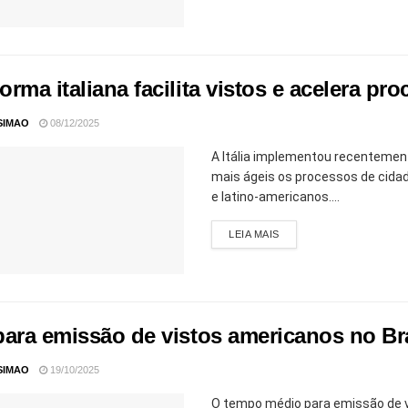
rma italiana facilita vistos e acelera pr
SIMAO
08/12/2025
A Itália implementou recentement
mais ágeis os processos de cidad
e latino-americanos....
LEIA MAIS
para emissão de vistos americanos no Br
SIMAO
19/10/2025
O tempo médio para emissão de vi