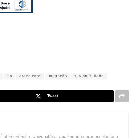
s
fin
green card
imigração
s: Visa Bulletin
Tweet
ital Econômico. Universitária, apaixonada por musculação e