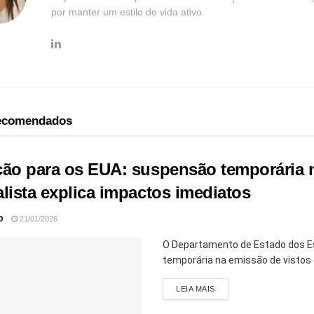
por manter um estilo de vida ativo.
recomendados
ção para os EUA: suspensão temporária n
alista explica impactos imediatos
O
21/01/2026
O Departamento de Estado dos Es
temporária na emissão de vistos d
LEIA MAIS