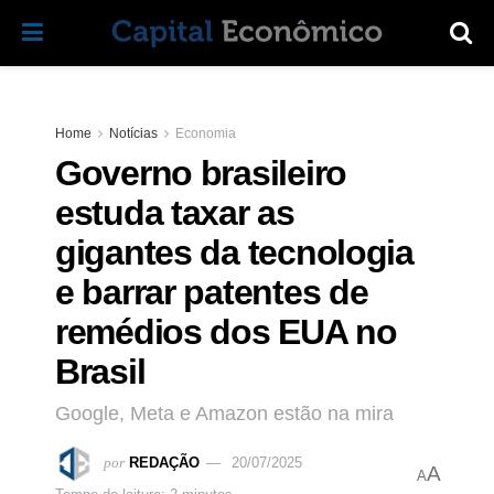
Home
Notícias
Economia
Governo brasileiro
estuda taxar as
gigantes da tecnologia
e barrar patentes de
remédios dos EUA no
Brasil
Google, Meta e Amazon estão na mira
por
REDAÇÃO
20/07/2025
A
A