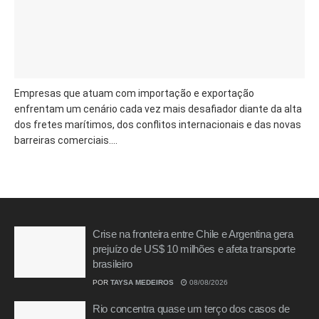
Empresas que atuam com importação e exportação
enfrentam um cenário cada vez mais desafiador diante da alta
dos fretes marítimos, dos conflitos internacionais e das novas
barreiras comerciais....
Crise na fronteira entre Chile e Argentina gera
prejuízo de US$ 10 milhões e afeta transporte
brasileiro
POR
TAYSA MEDEIROS
08/08/2026
Rio concentra quase um terço dos casos de