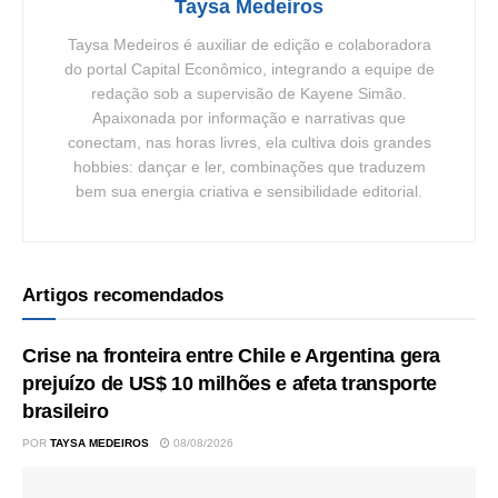
Taysa Medeiros
Taysa Medeiros é auxiliar de edição e colaboradora
do portal Capital Econômico, integrando a equipe de
redação sob a supervisão de Kayene Simão.
Apaixonada por informação e narrativas que
conectam, nas horas livres, ela cultiva dois grandes
hobbies: dançar e ler, combinações que traduzem
bem sua energia criativa e sensibilidade editorial.
Artigos recomendados
Crise na fronteira entre Chile e Argentina gera
prejuízo de US$ 10 milhões e afeta transporte
brasileiro
POR
TAYSA MEDEIROS
08/08/2026