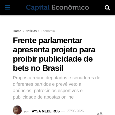
Home
Notícias
Economia
Frente parlamentar
apresenta projeto para
proibir publicidade de
bets no Brasil
Proposta reúne deputados e senadores de
diferentes partidos e prevê veto a
anúncios, patrocínios esportivos e
publicidade de apostas online
por
TAYSA MEDEIROS
27/05/2026
A
A