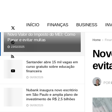
RECENTES
TENDÊNCIAS
INÍCIO
FINANÇAS
BUSINESS
IN
Novo Valor do Imposto do MEI: Como
Pagar e evitar multas
Home
Fina
23/02/2025
Nov
evit
Santander abre 15 mil vagas em
curso gratuito sobre educação
financeira
06/08/2026
POR
Nubank inaugura novo escritório
em São Paulo e amplia plano de
investimento de R$ 2,5 bilhões
06/08/2026