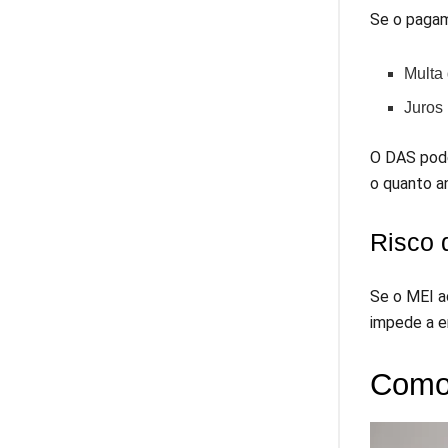
Se o pagam
Multa 
Juros
O DAS pode
o quanto a
Risco 
Se o MEI a
impede a e
Como 