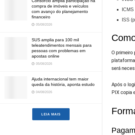
Consórcio amplia participação na
compra de imóveis e veículos
ICMS (
com avanço do planejamento
financeiro
ISS (p
05/08/2026
Como
SUS amplia para 100 mil
teleatendimentos mensais para
pessoas com problemas em
O primeiro 
apostas online
plataforma
05/08/2026
será neces
Ajuda internacional tem maior
Após o log
queda da história, aponta estudo
PIX copia e
04/08/2026
Form
LEIA MAIS
Pagame