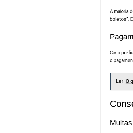
A maioria 
boletos”. E
Pagame
Caso prefi
o pagament
Ler
O q
Cons
Multas 