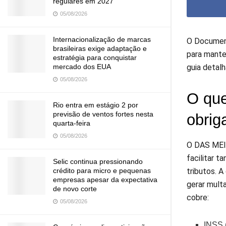
regulares em 2027
05/08/2026
Internacionalização de marcas
O Document
brasileiras exige adaptação e
para mante
estratégia para conquistar
mercado dos EUA
guia detal
05/08/2026
O que
Rio entra em estágio 2 por
previsão de ventos fortes nesta
obrig
quarta-feira
05/08/2026
O DAS MEI 
facilitar 
Selic continua pressionando
tributos. 
crédito para micro e pequenas
empresas apesar da expectativa
gerar mult
de novo corte
cobre:
05/08/2026
INSS (