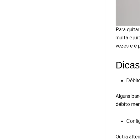
Para quita
multa e ju
vezes e é 
Dicas
Débit
Alguns ban
débito men
Confi
Outra alte