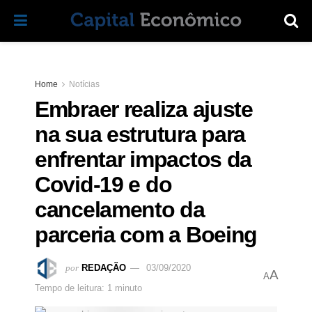
Home
Notícias
Embraer realiza ajuste
na sua estrutura para
enfrentar impactos da
Covid-19 e do
cancelamento da
parceria com a Boeing
por
REDAÇÃO
03/09/2020
A
A
Tempo de leitura: 1 minuto