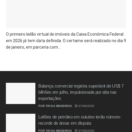
O primeiro leilão virtual de imóveis da Caixa Econômica Federal
em 2026 já tem data definida. O certame será realizado no dia 9
de janeiro, em parceria com...
Balança comercial registra superávit de US$ 7
bilhões em julho, impulsionada por alta nas
exportações
POR
TAYSA MEDEIROS
07/08/2026
Leilões de petróleo em outubro terão número
recorde de áreas em disputa
POR
TAYSA MEDEIROS
07/08/2026