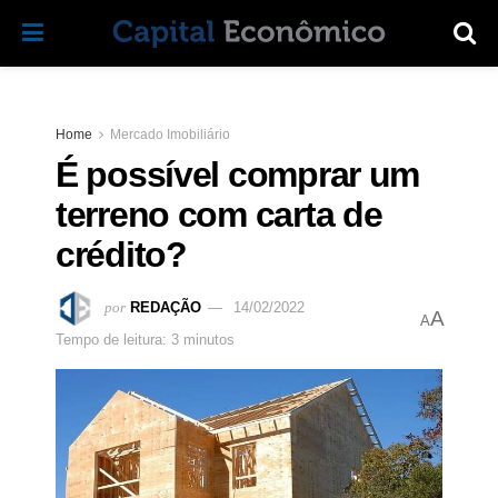
Home
Mercado Imobiliário
É possível comprar um
terreno com carta de
crédito?
por
REDAÇÃO
14/02/2022
A
A
Tempo de leitura: 3 minutos