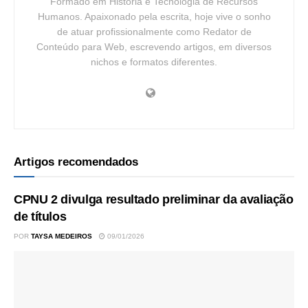
Formado em História e Tecnologia de Recursos
Humanos. Apaixonado pela escrita, hoje vive o sonho
de atuar profissionalmente como Redator de
Conteúdo para Web, escrevendo artigos, em diversos
nichos e formatos diferentes.
Artigos recomendados
CPNU 2 divulga resultado preliminar da avaliação
de títulos
POR
TAYSA MEDEIROS
09/01/2026