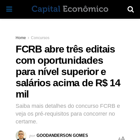
Home
Concursos
FCRB abre três editais
com oportunidades
para nível superior e
salários acima de R$ 14
mil
Saiba mais detalhes do concurso FCRB e
veja os pré-requisitos para concorrer no
certame.
por
GOODANDERSON GOMES
A
A