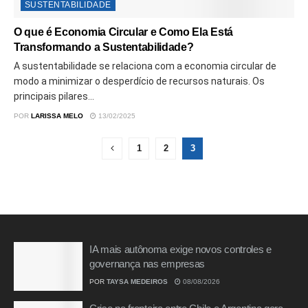
SUSTENTABILIDADE
O que é Economia Circular e Como Ela Está
Transformando a Sustentabilidade?
A sustentabilidade se relaciona com a economia circular de
modo a minimizar o desperdício de recursos naturais. Os
principais pilares...
POR
LARISSA MELO
13/02/2025
1
2
3
IA mais autônoma exige novos controles e
governança nas empresas
POR
TAYSA MEDEIROS
08/08/2026