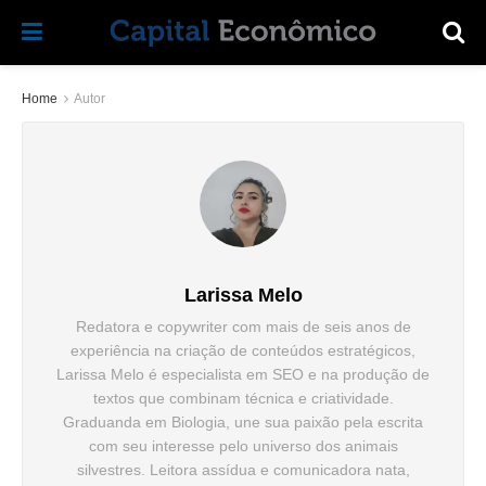
Home
Autor
Larissa Melo
Redatora e copywriter com mais de seis anos de
experiência na criação de conteúdos estratégicos,
Larissa Melo é especialista em SEO e na produção de
textos que combinam técnica e criatividade.
Graduanda em Biologia, une sua paixão pela escrita
com seu interesse pelo universo dos animais
silvestres. Leitora assídua e comunicadora nata,