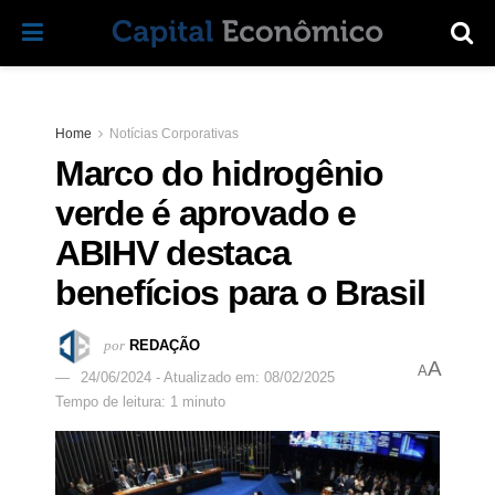
Home
Notícias Corporativas
Marco do hidrogênio
verde é aprovado e
ABIHV destaca
benefícios para o Brasil
por
REDAÇÃO
A
A
24/06/2024 - Atualizado em: 08/02/2025
Tempo de leitura: 1 minuto