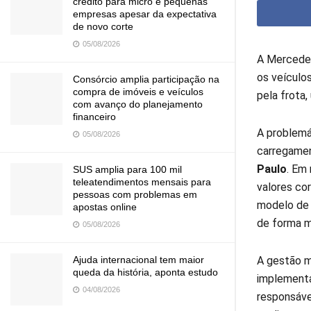
crédito para micro e pequenas
empresas apesar da expectativa
de novo corte
05/08/2026
A Mercedes
os veículo
Consórcio amplia participação na
compra de imóveis e veículos
pela frota
com avanço do planejamento
financeiro
A problemá
05/08/2026
carregamen
Paulo
. Em
SUS amplia para 100 mil
teleatendimentos mensais para
valores co
pessoas com problemas em
modelo de s
apostas online
de forma ma
05/08/2026
A gestão m
Ajuda internacional tem maior
queda da história, aponta estudo
implementa
04/08/2026
responsáv