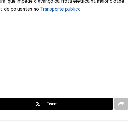
ral que impede o avanço da frota elétrica na maior cidade
es de poluentes no
Transporte público
.
Tweet