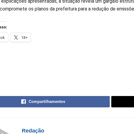
 explicações apresentadas, a situação revela um gargalo estrutu
e compromete os planos da prefeitura para a redução de emissõ
sso:
ook
18+
Compartilhamentos
Redação