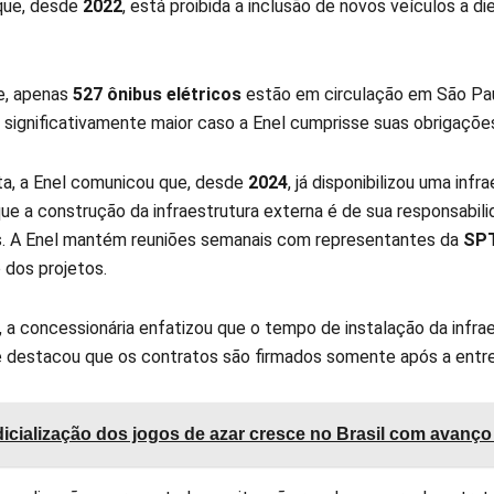
 que, desde
2022
, está proibida a inclusão de novos veículos a di
e, apenas
527 ônibus elétricos
estão em circulação em São Pau
 significativamente maior caso a Enel cumprisse suas obrigações
a, a Enel comunicou que, desde
2024
, já disponibilizou uma in
ue a construção da infraestrutura externa é de sua responsabili
. A Enel mantém reuniões semanais com representantes da
SP
dos projetos.
, a concessionária enfatizou que o tempo de instalação da infr
 destacou que os contratos são firmados somente após a entr
icialização dos jogos de azar cresce no Brasil com avanço