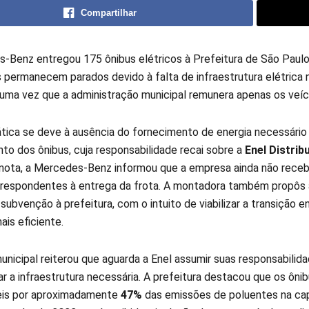
Compartilhar
-Benz entregou 175 ônibus elétricos à Prefeitura de São Paul
s permanecem parados devido à falta de infraestrutura elétrica 
, uma vez que a administração municipal remunera apenas os ve
tica se deve à ausência do fornecimento de energia necessário
to dos ônibus, cuja responsabilidade recai sobre a
Enel Distrib
 nota, a Mercedes-Benz informou que a empresa ainda não rece
rrespondentes à entrega da frota. A montadora também propôs 
ubvenção à prefeitura, com o intuito de viabilizar a transição e
is eficiente.
unicipal reiterou que aguarda a Enel assumir suas responsabilid
r a infraestrutura necessária. A prefeitura destacou que os ôni
eis por aproximadamente
47%
das emissões de poluentes na cap