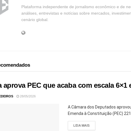
Plataforma independente de jornalismo econômico e de neg
análises, entrevistas e notícias sobre mercados, investime
cenário global.
recomendados
 aprova PEC que acaba com escala 6×1 e
EDEIROS
28/05/2026
A Câmara dos Deputados aprovou, 
Emenda à Constituição (PEC) 221/1
LEIA MAIS