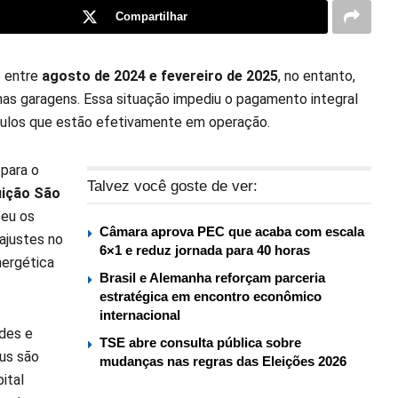
Compartilhar
o entre
agosto de 2024 e fevereiro de 2025
, no entanto,
nas garagens. Essa situação impediu o pagamento integral
ículos que estão efetivamente em operação.
 para o
Talvez você goste de ver:
uição São
beu os
Câmara aprova PEC que acaba com escala
ajustes no
6×1 e reduz jornada para 40 horas
nergética
Brasil e Alemanha reforçam parceria
estratégica em encontro econômico
internacional
ades e
TSE abre consulta pública sobre
bus são
mudanças nas regras das Eleições 2026
ital