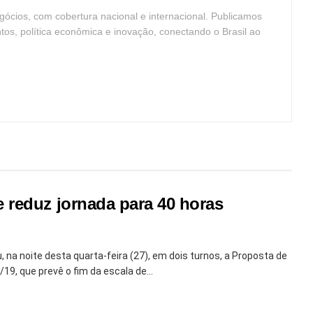
ócios, com cobertura nacional e internacional. Publicamos
ntos, política econômica e inovação, conectando o Brasil ao
 reduz jornada para 40 horas
na noite desta quarta-feira (27), em dois turnos, a Proposta de
9, que prevê o fim da escala de...