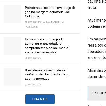
paulista e
frota.
Petrobras descobre novo poço de
gás na margem equatorial da
Colômbia
Atualment
04/08/2026 - ATUALIZADO EM:
poderia ser
05/08/2026
Em respost
Excesso de controle pode
aumentar a ansiedade e
ressaltou q
comprometer a saúde mental,
operadores
alertam especialistas
andamento 
04/08/2026
Além disso
Boa liderança deixou de ser
sinônimo de domínio técnico,
demanda, e
aponta mercado
04/08/2026
Ler
Jud
LEIA MAIS