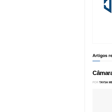
Artigos 
Câmara
POR
TAYSA M