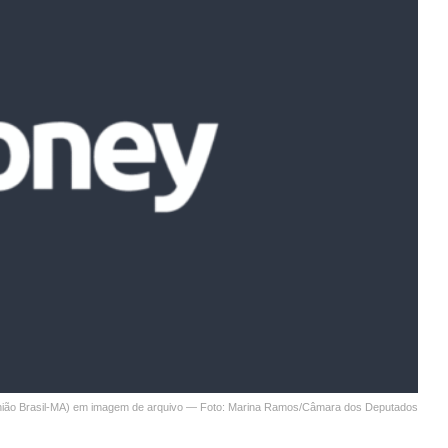
ião Brasil-MA) em imagem de arquivo — Foto: Marina Ramos/Câmara dos Deputados