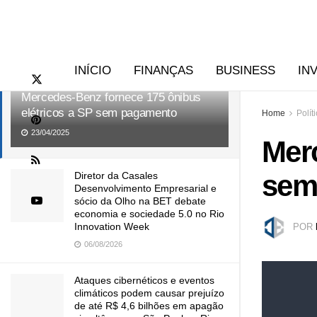
RECENTES
TENDÊNCIAS
INÍCIO
FINANÇAS
BUSINESS
IN
Mercedes-Benz fornece 175 ônibus
elétricos a SP sem pagamento
Home
Polít
23/04/2025
Merc
sem
Diretor da Casales
Desenvolvimento Empresarial e
sócio da Olho na BET debate
economia e sociedade 5.0 no Rio
Innovation Week
POR
06/08/2026
Ataques cibernéticos e eventos
climáticos podem causar prejuízo
de até R$ 4,6 bilhões em apagão