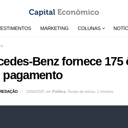
VESTIMENTOS
MARKETING
COLUNAS
NOTÍC
ica
edes-Benz fornece 175 ô
 pagamento
REDAÇÃO
23/04/2025
em
Política
Tempo de leitura: 2 minutos