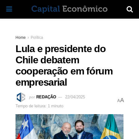
Home
Política
Lula e presidente do
Chile debatem
cooperação em fórum
empresarial
por
REDAÇÃO
22/04/2025
A
A
Tempo de leitura: 1 minuto