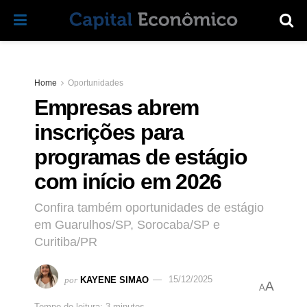
Home
Oportunidades
Empresas abrem
inscrições para
programas de estágio
com início em 2026
Confira também oportunidades de estágio
em Guarulhos/SP, Sorocaba/SP e
Curitiba/PR
por
KAYENE SIMAO
15/12/2025
A
A
Tempo de leitura: 3 minutos