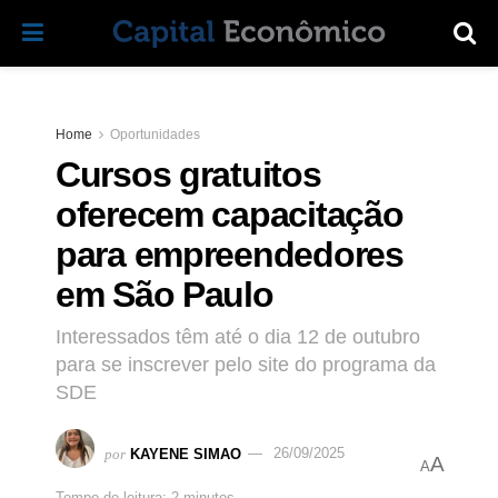
Home
Oportunidades
Cursos gratuitos
oferecem capacitação
para empreendedores
em São Paulo
Interessados têm até o dia 12 de outubro
para se inscrever pelo site do programa da
SDE
por
KAYENE SIMAO
26/09/2025
A
A
Tempo de leitura: 2 minutos