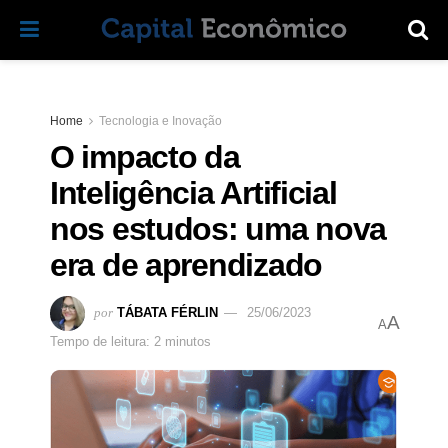
Home
Tecnologia e Inovação
O impacto da
Inteligência Artificial
nos estudos: uma nova
era de aprendizado
por
TÁBATA FÉRLIN
25/06/2023
A
A
Tempo de leitura: 2 minutos