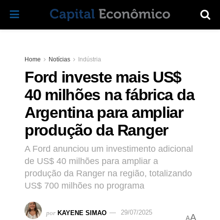
Home
Notícias
Indústria
Ford investe mais US$
40 milhões na fábrica da
Argentina para ampliar
produção da Ranger
A Ford anunciou um investimento adicional
de US$ 40 milhões para ampliar a
produção da Ranger na região, totalizando
US$ 700 milhões no programa
por
KAYENE SIMAO
29/07/2025
A
A