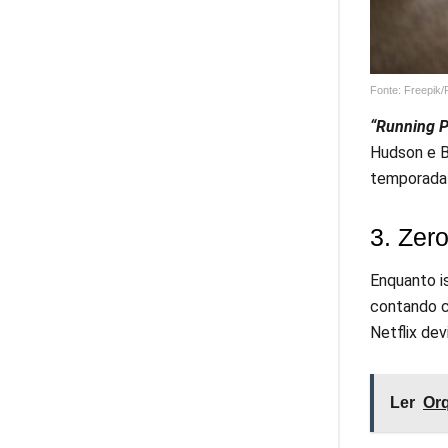
Fonte: Freepik
“Running P
Hudson e B
temporada j
3. Zer
Enquanto i
contando c
Netflix de
Ler
Orq