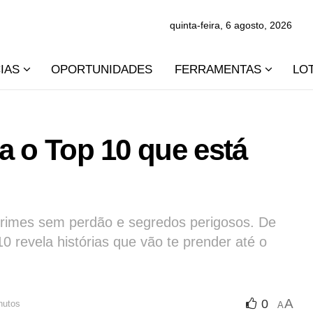
quinta-feira, 6 agosto, 2026
IAS
OPORTUNIDADES
FERRAMENTAS
LO
ja o Top 10 que está
 crimes sem perdão e segredos perigosos. De
 10 revela histórias que vão te prender até o
A
0
nutos
A