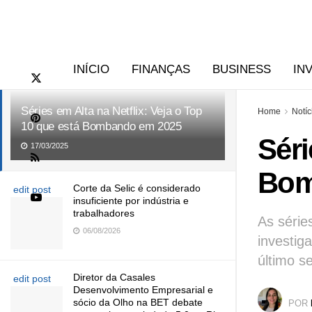
RECENTES
TENDÊNCIAS
edit post
INÍCIO
FINANÇAS
BUSINESS
IN
Séries em Alta na Netflix: Veja o Top
Home
Notíc
10 que está Bombando em 2025
Séri
17/03/2025
Bom
Corte da Selic é considerado
edit post
insuficiente por indústria e
trabalhadores
As série
06/08/2026
investiga
último s
Diretor da Casales
edit post
Desenvolvimento Empresarial e
sócio da Olho na BET debate
POR