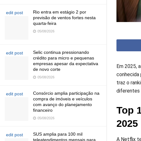
Rio entra em estágio 2 por
edit post
previsão de ventos fortes nesta
quarta-feira
05/08/2026
Selic continua pressionando
edit post
crédito para micro e pequenas
empresas apesar da expectativa
Em 2025, 
de novo corte
conhecida 
05/08/2026
traz o ran
diferentes
Consórcio amplia participação na
edit post
compra de imóveis e veículos
com avanço do planejamento
Top 1
financeiro
05/08/2026
2025
SUS amplia para 100 mil
edit post
A Netflix 
teleatendimentos mensais para