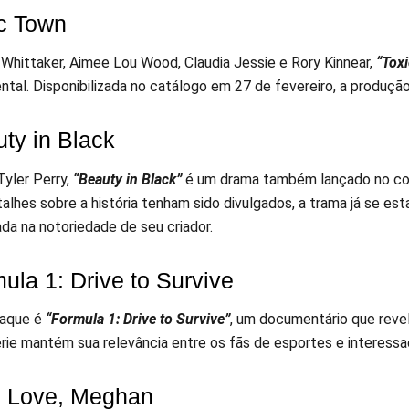
ic Town
Whittaker, Aimee Lou Wood, Claudia Jessie e Rory Kinnear,
“Tox
ental. Disponibilizada no catálogo em 27 de fevereiro, a produ
uty in Black
Tyler Perry,
“Beauty in Black”
é um drama também lançado no com
alhes sobre a história tenham sido divulgados, a trama já se es
da na notoriedade de seu criador.
ula 1: Drive to Survive
taque é
“Formula 1: Drive to Survive”
, um documentário que reve
érie mantém sua relevância entre os fãs de esportes e interessad
h Love, Meghan