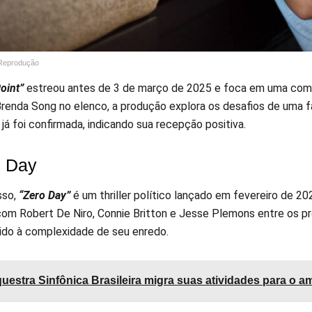
/Reprodução
oint”
estreou antes de 3 de março de 2025 e foca em uma comé
renda Song no elenco, a produção explora os desafios de uma f
á foi confirmada, indicando sua recepção positiva.
o Day
sso,
“Zero Day”
é um thriller político lançado em fevereiro de 2
om Robert De Niro, Connie Britton e Jesse Plemons entre os pro
vido à complexidade de seu enredo.
uestra Sinfônica Brasileira migra suas atividades para o a