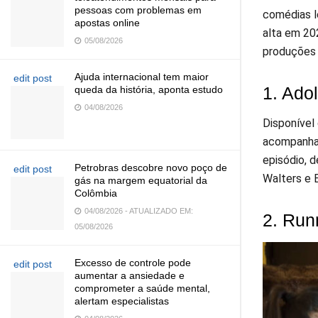
pessoas com problemas em
comédias l
apostas online
alta em 202
05/08/2026
produções 
Ajuda internacional tem maior
edit post
1. Ado
queda da história, aponta estudo
04/08/2026
Disponível
acompanha 
episódio, 
Petrobras descobre novo poço de
edit post
Walters e E
gás na margem equatorial da
Colômbia
04/08/2026 - ATUALIZADO EM:
2. Run
05/08/2026
Excesso de controle pode
edit post
aumentar a ansiedade e
comprometer a saúde mental,
alertam especialistas