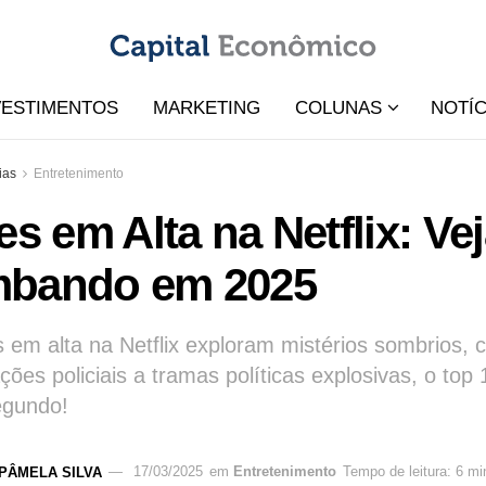
VESTIMENTOS
MARKETING
COLUNAS
NOTÍC
ias
Entretenimento
es em Alta na Netflix: Ve
bando em 2025
s em alta na Netflix exploram mistérios sombrios,
ções policiais a tramas políticas explosivas, o top
egundo!
PÂMELA SILVA
17/03/2025
em
Entretenimento
Tempo de leitura: 6 mi