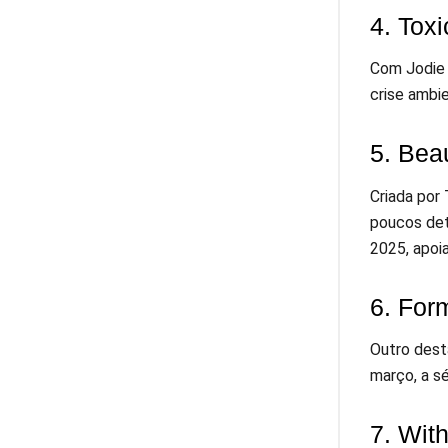
4. Tox
Com Jodie 
crise ambi
5. Bea
Criada por 
poucos det
2025, apoia
6. Form
Outro des
março, a s
7. Wit