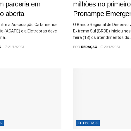
m parceria em
milhões no primeiro
ão aberta
Pronampe Emergen
entre a Associação Catarinense
O Banco Regional de Desenvol
ia (ACATE) e a Eletrobras deve
Extremo Sul (BRDE) iniciou ne
 a...
feira (18) os atendimentos do..
O
21/12/2023
POR
REDAÇÃO
20/12/2023
A
ECONOMIA