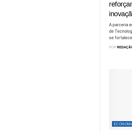
reforça
inovaç
A parceria 
de Tecnolog
se fortalecer
POR
REDAÇÃ
ECONOMI