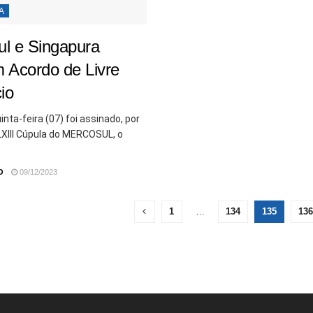
A
l e Singapura
 Acordo de Livre
io
inta-feira (07) foi assinado, por
LXIII Cúpula do MERCOSUL, o
O
09/12/2023
1
…
134
135
136