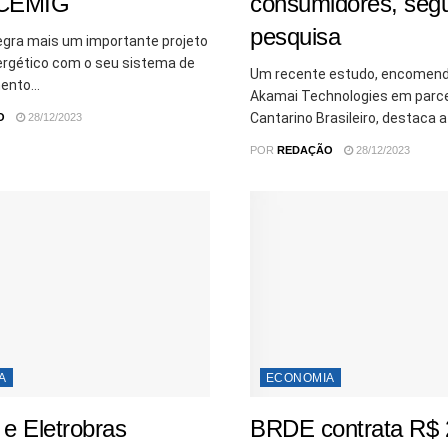
 CEMIG
consumidores, seg
pesquisa
egra mais um importante projeto
ergético com o seu sistema de
Um recente estudo, encomend
nto...
Akamai Technologies em parce
Cantarino Brasileiro, destaca a
O
28/12/2023
POR
REDAÇÃO
28/12/2023
A
ECONOMIA
e Eletrobras
BRDE contrata R$ 