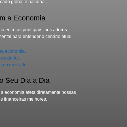
cado global e nacional.
am a Economia
tão entre os principais indicadores
ntal para entender o cenário atual.
 na economia.
 exterior.
as no mercado.
o Seu Dia a Dia
 a economia afeta diretamente nossas
s financeiras melhores.