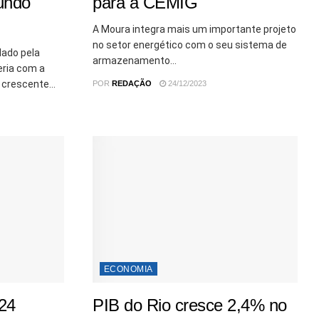
undo
para a CEMIG
A Moura integra mais um importante projeto
no setor energético com o seu sistema de
ado pela
armazenamento...
ria com a
 crescente...
POR
REDAÇÃO
24/12/2023
ECONOMIA
24
PIB do Rio cresce 2,4% no