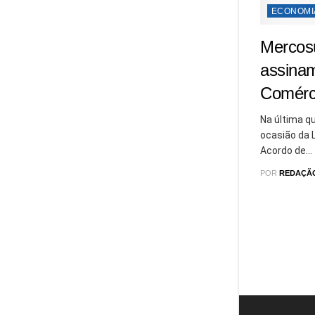
ECONOMI
Mercosu
assinam
Comérc
Na última qu
ocasião da 
Acordo de...
POR
REDAÇÃ