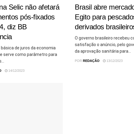
a Selic não afetará
Brasil abre mercad
mentos pós-fixados
Egito para pescado
4, diz BB
derivados brasileiro
ncia
O governo brasileiro recebeu 
satisfação o anúncio, pelo gov
a básica de juros da economia
da aprovação sanitária para...
que serve como parâmetro para
...
POR
REDAÇÃO
13/12/2023
O
14/12/2023