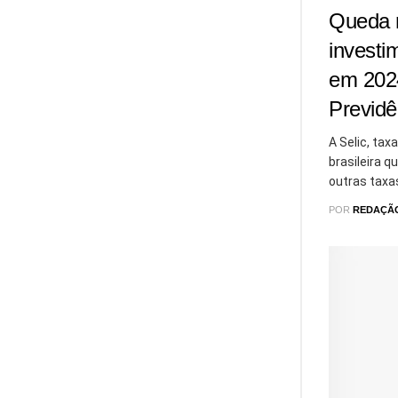
Queda n
investi
em 202
Previdê
A Selic, tax
brasileira 
outras taxas
POR
REDAÇÃ