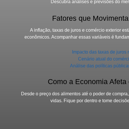
Descubra análises e previsões do mer
Fatores que Moviment
A inflação, taxas de juros e comércio exterior es
econômicos. Acompanhar essas variáveis é fundame
Impacto das taxas de juros
Cenário atual do comércio
Análise das políticas públic
Como a Economia Afeta 
Desde o preço dos alimentos até o poder de compra,
vidas. Fique por dentro e tome decisõe