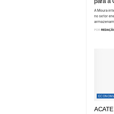
para a
A Moura int
no setor en
armazename
POR
REDAÇÃ
ECONOMI
ACATE 