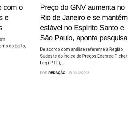
o com o
Preço do GNV aumenta no
s e
Rio de Janeiro e se mantém
s
estável no Espírito Santo e
São Paulo, aponta pesquisa
com
erno do Egito,
De acordo com análise referente à Região
Sudeste do Índice de Preços Edenred Ticket
Log (IPTL),...
POR
REDAÇÃO
09/12/2023