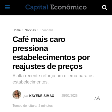
Home
Notícias
Economia
Café mais caro
pressiona
estabelecimentos por
reajustes de preços
A alta recente reforça um dilema para os
estabelecimentos.
por
KAYENE SIMAO
25/02/2025
A
A
Tempo de leitura: 2 minutos