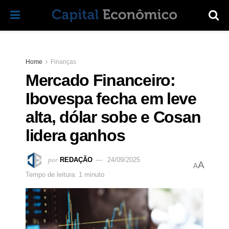
Home
Finanças
Mercado Financeiro:
Ibovespa fecha em leve
alta, dólar sobe e Cosan
lidera ganhos
por
REDAÇÃO
24/09/2025
A
A
Tempo de leitura: 1 minuto